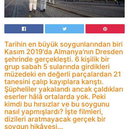
Tarihin en büyük soygunlarından biri
Kasım 2019’da Almanya’nın Dresden
şehrinde gerçekleşti. 6 kişilik bir
grup sabah 5 sularında girdikleri
müzedeki en değerli parçalardan 21
tanesini çalıp kayıplara karıştı.
Şüpheliler yakalandı ancak çaldıkları
eserler hâlâ ortalarda yok. Peki
kimdi bu hırsızlar ve bu soygunu
nasıl yapmışlardı? İşte filmleri,
dizileri aratmayacak gerçek bir
soygun hikâyesi…