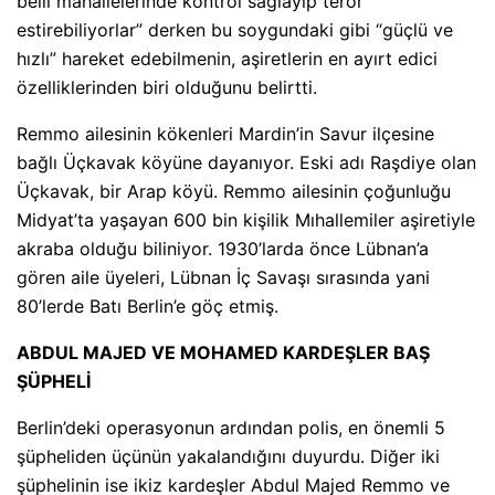
belli mahallelerinde kontrol sağlayıp terör
estirebiliyorlar” derken bu soygundaki gibi “güçlü ve
hızlı” hareket edebilmenin, aşiretlerin en ayırt edici
özelliklerinden biri olduğunu belirtti.
Remmo ailesinin kökenleri Mardin’in Savur ilçesine
bağlı Üçkavak köyüne dayanıyor. Eski adı Raşdiye olan
Üçkavak, bir Arap köyü. Remmo ailesinin çoğunluğu
Midyat’ta yaşayan 600 bin kişilik Mıhallemiler aşiretiyle
akraba olduğu biliniyor. 1930’larda önce Lübnan’a
gören aile üyeleri, Lübnan İç Savaşı sırasında yani
80’lerde Batı Berlin’e göç etmiş.
ABDUL MAJED VE MOHAMED KARDEŞLER BAŞ
ŞÜPHELİ
Berlin’deki operasyonun ardından polis, en önemli 5
şüpheliden üçünün yakalandığını duyurdu. Diğer iki
şüphelinin ise ikiz kardeşler Abdul Majed Remmo ve