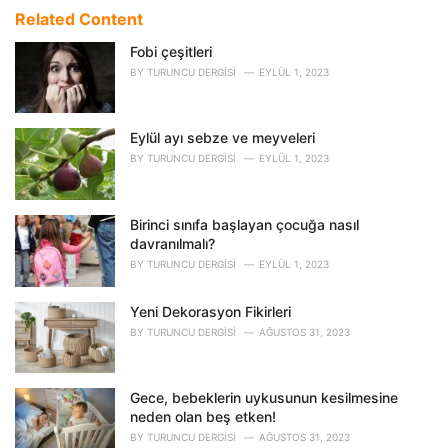
e
Related Content
g
o
Fobi çeşitleri
r
BY
TURUNCU DERGISI
EYLÜL 1, 2023
i
e
s
Eylül ayı sebze ve meyveleri
:
BY
TURUNCU DERGISI
EYLÜL 1, 2023
Birinci sınıfa başlayan çocuğa nasıl
davranılmalı?
BY
TURUNCU DERGISI
EYLÜL 1, 2023
Yeni Dekorasyon Fikirleri
BY
TURUNCU DERGISI
AĞUSTOS 31, 2023
Gece, bebeklerin uykusunun kesilmesine
neden olan beş etken!
BY
TURUNCU DERGISI
AĞUSTOS 31, 2023