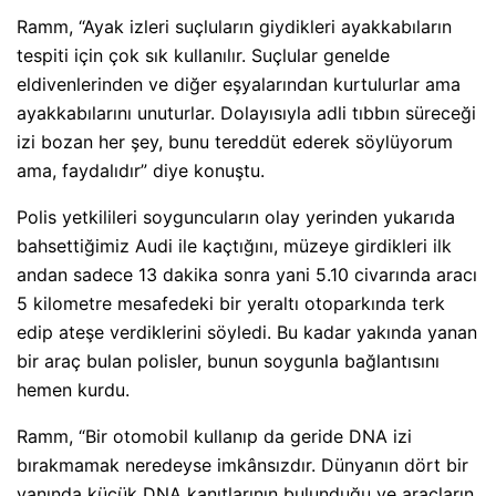
Ramm, “Ayak izleri suçluların giydikleri ayakkabıların
tespiti için çok sık kullanılır. Suçlular genelde
eldivenlerinden ve diğer eşyalarından kurtulurlar ama
ayakkabılarını unuturlar. Dolayısıyla adli tıbbın süreceği
izi bozan her şey, bunu tereddüt ederek söylüyorum
ama, faydalıdır” diye konuştu.
Polis yetkilileri soyguncuların olay yerinden yukarıda
bahsettiğimiz Audi ile kaçtığını, müzeye girdikleri ilk
andan sadece 13 dakika sonra yani 5.10 civarında aracı
5 kilometre mesafedeki bir yeraltı otoparkında terk
edip ateşe verdiklerini söyledi. Bu kadar yakında yanan
bir araç bulan polisler, bunun soygunla bağlantısını
hemen kurdu.
Ramm, “Bir otomobil kullanıp da geride DNA izi
bırakmamak neredeyse imkânsızdır. Dünyanın dört bir
yanında küçük DNA kanıtlarının bulunduğu ve araçların