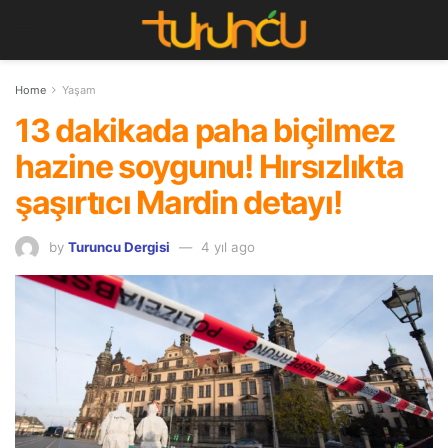
Home
Yaşam
13 dakikada paha biçilmez
hazine soygunu! Hırsızlıkta
şaşırtıcı Mardin detayı!
by
Turuncu Dergisi
4 yıl ago