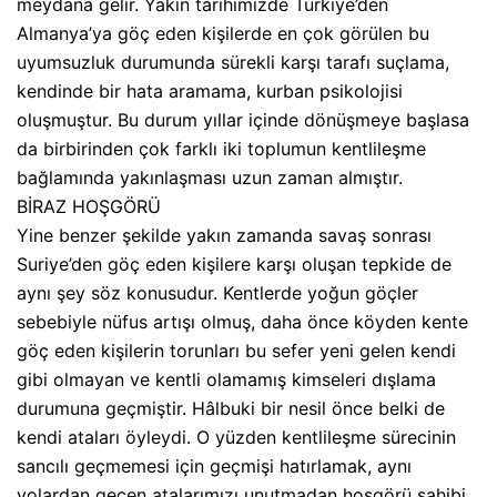
meydana gelir. Yakın tarihimizde Türkiye’den
Almanya’ya göç eden kişilerde en çok görülen bu
uyumsuzluk durumunda sürekli karşı tarafı suçlama,
kendinde bir hata aramama, kurban psikolojisi
oluşmuştur. Bu durum yıllar içinde dönüşmeye başlasa
da birbirinden çok farklı iki toplumun kentlileşme
bağlamında yakınlaşması uzun zaman almıştır.
BİRAZ HOŞGÖRÜ
Yine benzer şekilde yakın zamanda savaş sonrası
Suriye’den göç eden kişilere karşı oluşan tepkide de
aynı şey söz konusudur. Kentlerde yoğun göçler
sebebiyle nüfus artışı olmuş, daha önce köyden kente
göç eden kişilerin torunları bu sefer yeni gelen kendi
gibi olmayan ve kentli olamamış kimseleri dışlama
durumuna geçmiştir. Hâlbuki bir nesil önce belki de
kendi ataları öyleydi. O yüzden kentlileşme sürecinin
sancılı geçmemesi için geçmişi hatırlamak, aynı
yolardan geçen atalarımızı unutmadan hoşgörü sahibi