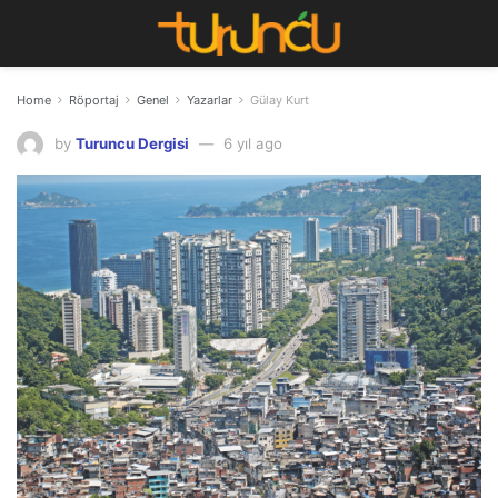
Home
Röportaj
Genel
Yazarlar
Gülay Kurt
by
Turuncu Dergisi
6 yıl ago