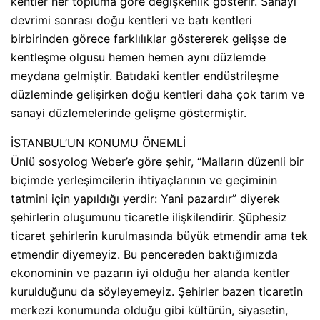
kentler her topluma göre değişkenlik gösterir. Sanayi
devrimi sonrası doğu kentleri ve batı kentleri
birbirinden görece farklılıklar göstererek gelişse de
kentleşme olgusu hemen hemen aynı düzlemde
meydana gelmiştir. Batıdaki kentler endüstrileşme
düzleminde gelişirken doğu kentleri daha çok tarım ve
sanayi düzlemelerinde gelişme göstermiştir.
İSTANBUL’UN KONUMU ÖNEMLİ
Ünlü sosyolog Weber’e göre şehir, “Malların düzenli bir
biçimde yerleşimcilerin ihtiyaçlarının ve geçiminin
tatmini için yapıldığı yerdir: Yani pazardır” diyerek
şehirlerin oluşumunu ticaretle ilişkilendirir. Şüphesiz
ticaret şehirlerin kurulmasında büyük etmendir ama tek
etmendir diyemeyiz. Bu pencereden baktığımızda
ekonominin ve pazarın iyi olduğu her alanda kentler
kurulduğunu da söyleyemeyiz. Şehirler bazen ticaretin
merkezi konumunda olduğu gibi kültürün, siyasetin,