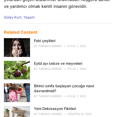
ve yardımcı olmak kentli insanın görevidir.
C
Gülay Kurt
,
Yaşam
a
t
e
Related Content
g
o
Fobi çeşitleri
r
BY
TURUNCU DERGISI
EYLÜL 1, 2023
i
e
s
Eylül ayı sebze ve meyveleri
:
BY
TURUNCU DERGISI
EYLÜL 1, 2023
Birinci sınıfa başlayan çocuğa nasıl
davranılmalı?
BY
TURUNCU DERGISI
EYLÜL 1, 2023
Yeni Dekorasyon Fikirleri
BY
TURUNCU DERGISI
AĞUSTOS 31, 2023