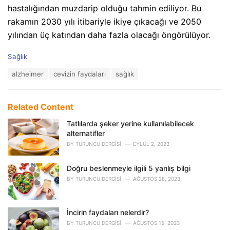
hastalığından muzdarip olduğu tahmin ediliyor. Bu
rakamın 2030 yılı itibariyle ikiye çıkacağı ve 2050
yılından üç katından daha fazla olacağı öngörülüyor.
C
Sağlık
a
T
alzheimer
cevizin faydaları
sağlık
t
a
e
g
g
s
o
Related Content
:
r
i
Tatlılarda şeker yerine kullanılabilecek
e
alternatifler
s
BY
TURUNCU DERGISI
EYLÜL 2, 2023
:
Doğru beslenmeyle ilgili 5 yanlış bilgi
BY
TURUNCU DERGISI
AĞUSTOS 28, 2023
İncirin faydaları nelerdir?
BY
TURUNCU DERGISI
AĞUSTOS 15, 2023