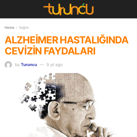
Home
Sağlık
ALZHEİMER HASTALIĞINDA
CEVİZİN FAYDALARI
by
Turuncu
9 yıl ago