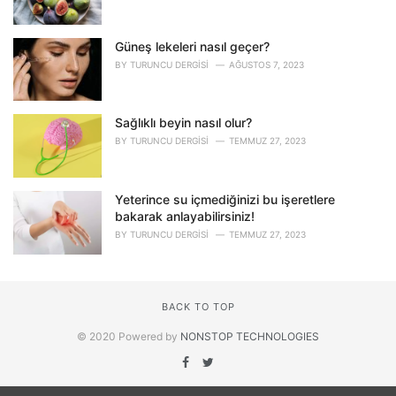
Güneş lekeleri nasıl geçer?
BY
TURUNCU DERGISI
AĞUSTOS 7, 2023
Sağlıklı beyin nasıl olur?
BY
TURUNCU DERGISI
TEMMUZ 27, 2023
Yeterince su içmediğinizi bu işeretlere
bakarak anlayabilirsiniz!
BY
TURUNCU DERGISI
TEMMUZ 27, 2023
BACK TO TOP
© 2020 Powered by
NONSTOP TECHNOLOGIES