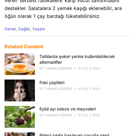
veren ‘serbest radikallere’ karşı vücut savunmasını
destekler. Salatalara 2 yemek kaşığı eklenebilir, ara
öğün olarak 1 çay bardağı tüketebilirsiniz.
C
Genel
,
Sağlık
,
Yaşam
a
t
e
Related Content
g
o
Tatlılarda şeker yerine kullanılabilecek
r
alternatifler
i
BY
TURUNCU DERGISI
EYLÜL 2, 2023
e
s
Fobi çeşitleri
:
BY
TURUNCU DERGISI
EYLÜL 1, 2023
Eylül ayı sebze ve meyveleri
BY
TURUNCU DERGISI
EYLÜL 1, 2023
Birinci sınıfa başlayan çocuğa nasıl