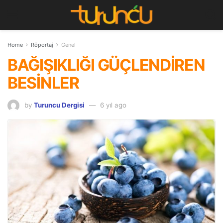
Home
Röportaj
Genel
BAĞIŞIKLIĞI GÜÇLENDİREN
BESİNLER
by
Turuncu Dergisi
6 yıl ago