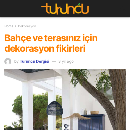
Home
Dekorasyon
Bahçe ve terasınız için
dekorasyon fikirleri
by
Turuncu Dergisi
3 yıl ago