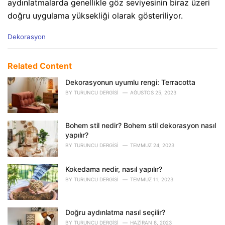
aydınlatmalarda genellikle göz seviyesinin biraz üzeri
doğru uygulama yüksekliği olarak gösteriliyor.
C
Dekorasyon
a
t
e
Related Content
g
o
Dekorasyonun uyumlu rengi: Terracotta
r
BY
TURUNCU DERGISI
AĞUSTOS 25, 2023
i
e
s
Bohem stil nedir? Bohem stil dekorasyon nasıl
:
yapılır?
BY
TURUNCU DERGISI
TEMMUZ 24, 2023
Kokedama nedir, nasıl yapılır?
BY
TURUNCU DERGISI
TEMMUZ 11, 2023
Doğru aydınlatma nasıl seçilir?
BY
TURUNCU DERGISI
HAZIRAN 8, 2023