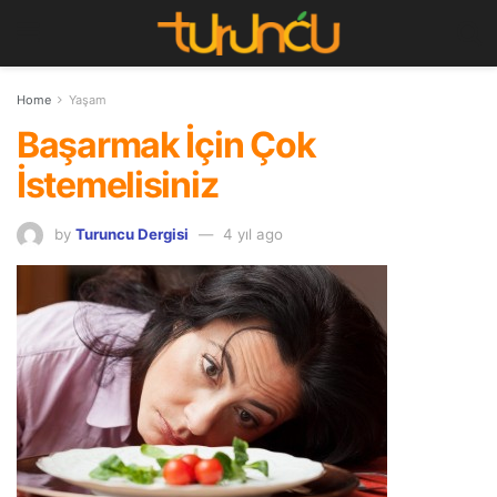
Home
Yaşam
Başarmak İçin Çok
İstemelisiniz
by
Turuncu Dergisi
4 yıl ago