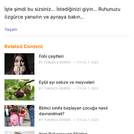
İşte şimdi bu sizsiniz… İstediğinizi giyin… Ruhunuzu
özgürce yansıtın ve aynaya bakın…
C
Yaşam
a
t
e
Related Content
g
o
Fobi çeşitleri
r
BY
TURUNCU DERGISI
EYLÜL 1, 2023
i
e
s
Eylül ayı sebze ve meyveleri
:
BY
TURUNCU DERGISI
EYLÜL 1, 2023
Birinci sınıfa başlayan çocuğa nasıl
davranılmalı?
BY
TURUNCU DERGISI
EYLÜL 1, 2023
Yeni Dekorasyon Fikirleri