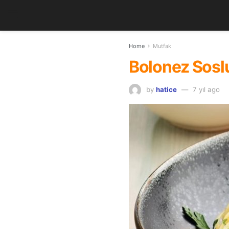
Home
Mutfak
Bolonez Soslu
by
hatice
7 yıl ago