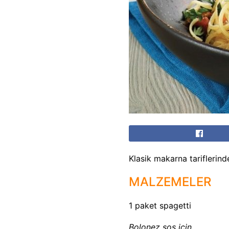
Klasik makarna tariflerinde
MALZEMELER
1 paket spagetti
Bolonez sos için