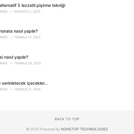
ternatif 5 lezzetli pişirme tekniği
RGISI
AĞUSTOS 2, 2023
monata nasıl yapılır?
RGISI
TEMMUZ 27, 2023
i nasıl yapılır?
RGISI
TEMMUZ 24, 2023
 serinletecek içecekler...
RGISI
TEMMUZ 21, 2023
BACK TO TOP
© 2020 Powered by
NONSTOP TECHNOLOGIES