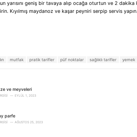
n yarısını geniş bir tavaya alıp ocağa oturtun ve 2 dakika k
irin. Kıyılmış maydanoz ve kaşar peyniri serpip servis yapın
ın
mutfak
pratik tarifler
püf noktalar
sağlıklı tarifler
yemek
bze ve meyveleri
RGISI
EYLÜL 1, 2023
lay parfe
RGISI
AĞUSTOS 25, 2023