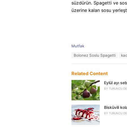
süzdürün. Spagetti ve sosu
üzerine kalan sosu yerleşt
C
Mutfak
a
T
Bolonez Soslu Spagetti
kad
t
a
e
g
g
s
o
Related Content
:
r
i
Eylül ayı se
e
BY
TURUNCU DE
s
:
Bisküvili ko
BY
TURUNCU DE