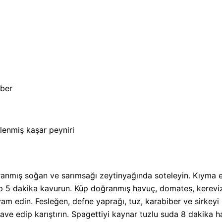
iber
enmiş kaşar peyniri
ranmış soğan ve sarımsağı zeytinyağında soteleyin. Kıyma 
p 5 dakika kavurun. Küp doğranmış havuç, domates, kereviz 
m edin. Fesleğen, defne yaprağı, tuz, karabiber ve sirkeyi 
ilave edip karıştırın. Spagettiyi kaynar tuzlu suda 8 dakika 