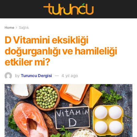
Home
Sağlık
D Vitamini eksikliği
doğurganlığı ve hamileliği
etkiler mi?
by
Turuncu Dergisi
4 yıl ago