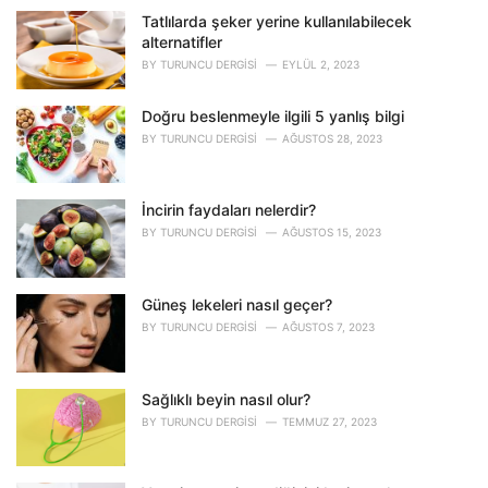
g
o
Tatlılarda şeker yerine kullanılabilecek
r
alternatifler
i
BY
TURUNCU DERGISI
EYLÜL 2, 2023
e
s
Doğru beslenmeyle ilgili 5 yanlış bilgi
:
BY
TURUNCU DERGISI
AĞUSTOS 28, 2023
İncirin faydaları nelerdir?
BY
TURUNCU DERGISI
AĞUSTOS 15, 2023
Güneş lekeleri nasıl geçer?
BY
TURUNCU DERGISI
AĞUSTOS 7, 2023
Sağlıklı beyin nasıl olur?
BY
TURUNCU DERGISI
TEMMUZ 27, 2023