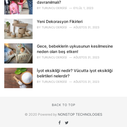
davranılmalı?
BY
TURUNCU DERGISI
EYLÜL 1, 2023
Yeni Dekorasyon Fikirleri
BY
TURUNCU DERGISI
AĞUSTOS 31, 2023
Gece, bebeklerin uykusunun kesilmesine
neden olan beş etken!
BY
TURUNCU DERGISI
AĞUSTOS 31, 2023
İyot eksikliği nedir? Vücutta iyot eksikliği
belirtileri nelerdir?
BY
TURUNCU DERGISI
AĞUSTOS 31, 2023
BACK TO TOP
© 2020 Powered by
NONSTOP TECHNOLOGIES