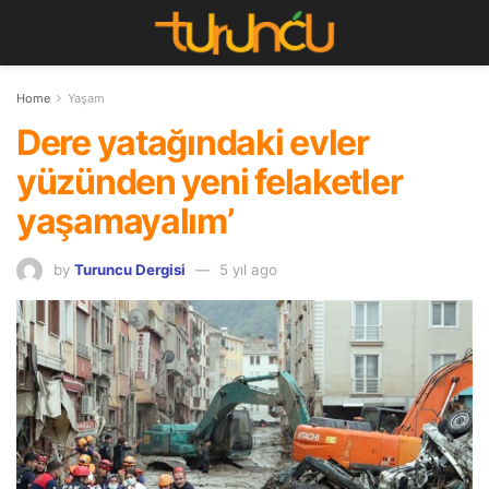
Home
Yaşam
Dere yatağındaki evler
yüzünden yeni felaketler
yaşamayalım’
by
Turuncu Dergisi
5 yıl ago