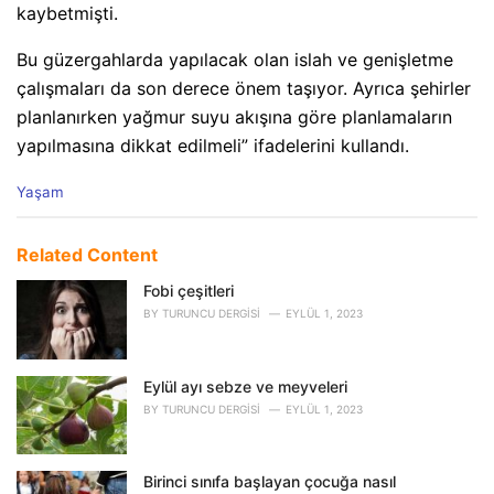
kaybetmişti.
Bu güzergahlarda yapılacak olan islah ve genişletme
çalışmaları da son derece önem taşıyor. Ayrıca şehirler
planlanırken yağmur suyu akışına göre planlamaların
yapılmasına dikkat edilmeli” ifadelerini kullandı.
C
Yaşam
a
t
e
Related Content
g
o
Fobi çeşitleri
r
BY
TURUNCU DERGISI
EYLÜL 1, 2023
i
e
s
Eylül ayı sebze ve meyveleri
:
BY
TURUNCU DERGISI
EYLÜL 1, 2023
Birinci sınıfa başlayan çocuğa nasıl