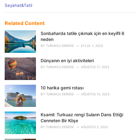
C
Seyahat&Tatil
a
t
e
Related Content
g
o
Sonbaharda tatile çıkmak için en keyifli 6
r
neden
i
BY
TURUNCU DERGISI
EYLÜL 1, 2023
e
s
Dünyanın en iyi aktiviteleri
:
BY
TURUNCU DERGISI
AĞUSTOS 17, 2023
10 harika gemi rotası
BY
TURUNCU DERGISI
AĞUSTOS 15, 2023
Ksamil: Turkuaz rengi Suların Dans Ettiği
Cenneten Bir Köşe
BY
TURUNCU DERGISI
AĞUSTOS 2, 2023