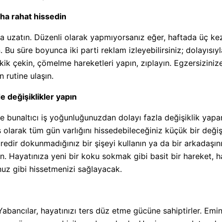
aha rahat hissedin
ka uzatın. Düzenli olarak yapmıyorsanız eğer, haftada üç ke
Bu süre boyunca iki parti reklam izleyebilirsiniz; dolayısıyla
ik çekin, çömelme hareketleri yapın, zıplayın. Egzersiziniz
 rutine ulaşın.
de değişiklikler yapın
 bunaltıcı iş yoğunluğunuzdan dolayı fazla değişiklik ya
 olarak tüm gün varlığını hissedebileceğiniz küçük bir değişik
redir dokunmadığınız bir şişeyi kullanın ya da bir arkadaşı
n. Hayatınıza yeni bir koku sokmak gibi basit bir hareket, h
uz gibi hissetmenizi sağlayacak.
Yabancılar, hayatınızı ters düz etme gücüne sahiptirler. Emin