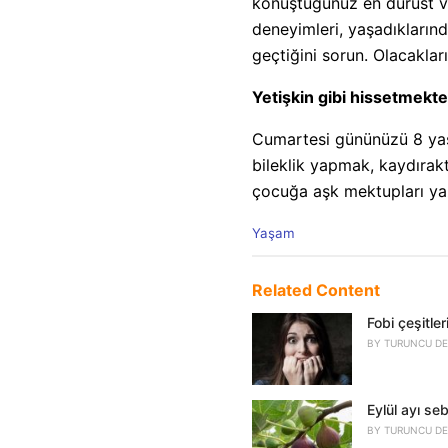
konuştuğunuz en dürüst ve 
deneyimleri, yaşadıklarında
geçtiğini sorun. Olacaklar
Yetişkin gibi hissetmekt
Cumartesi gününüzü 8 yaşı
bileklik yapmak, kaydıra
çocuğa aşk mektupları ya
C
Yaşam
a
t
e
Related Content
g
o
Fobi çeşitler
r
BY
TURUNCU DE
i
e
s
Eylül ayı se
:
BY
TURUNCU DE