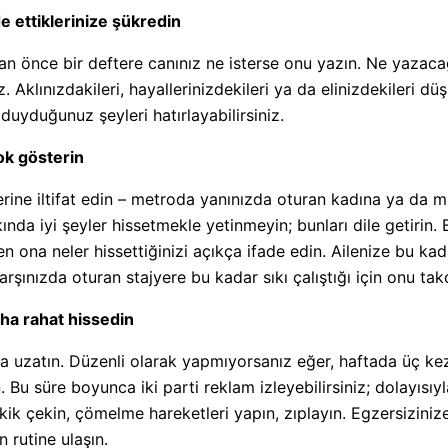
e ettiklerinize şükredin
n önce bir deftere canınız ne isterse onu yazın. Ne yazacağ
z. Aklınızdakileri, hayallerinizdekileri ya da elinizdekileri 
 duyduğunuz şeyleri hatırlayabilirsiniz.
çok gösterin
lerine iltifat edin – metroda yanınızda oturan kadına ya da 
kında iyi şeyler hissetmekle yetinmeyin; bunları dile getirin.
 ona neler hissettiğinizi açıkça ifade edin. Ailenize bu ka
rşınızda oturan stajyere bu kadar sıkı çalıştığı için onu takdi
aha rahat hissedin
ka uzatın. Düzenli olarak yapmıyorsanız eğer, haftada üç ke
Bu süre boyunca iki parti reklam izleyebilirsiniz; dolayısıyla
ik çekin, çömelme hareketleri yapın, zıplayın. Egzersiziniz
 rutine ulaşın.