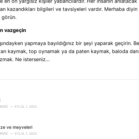
en ön yargısız kişiler yabancılardır. Her insanın anlatacak 
n kazandıkları bilgileri ve tavsiyeleri vardır. Merhaba diyin 
ı görün.
en vazgeçin
ndayken yapmaya bayıldığınız bir şeyi yaparak geçirin. Belk
ktan kaymak, top oynamak ya da paten kaymak, baloda dan
zmak. Ne isterseniz…
i
RGISI
EYLÜL 1, 2023
bze ve meyveleri
RGISI
EYLÜL 1, 2023