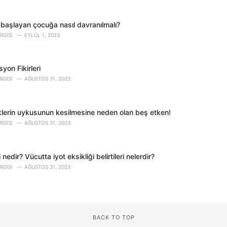
fa başlayan çocuğa nasıl davranılmalı?
RGISI
EYLÜL 1, 2023
yon Fikirleri
RGISI
AĞUSTOS 31, 2023
lerin uykusunun kesilmesine neden olan beş etken!
RGISI
AĞUSTOS 31, 2023
i nedir? Vücutta iyot eksikliği belirtileri nelerdir?
RGISI
AĞUSTOS 31, 2023
BACK TO TOP