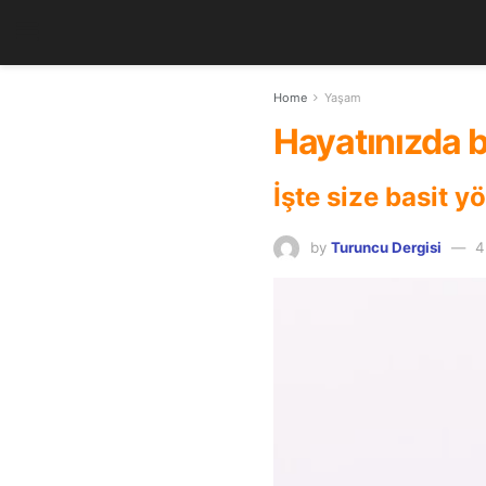
Home
Yaşam
Hayatınızda b
İşte size basit y
by
Turuncu Dergisi
4