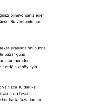
ınızı bilmiyorsanız eğer,
düşünün. Bu yöntemle her
market sırasında önünüzde
 Bir pazar günü
dar sabrı nereden
r ettiğinizi söyleyin.
z yalnızca 10 dakika
 dizinizin tekrar
e her hafta fazladan on