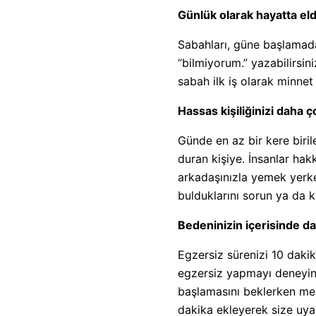
Günlük olarak hayatta eld
Sabahları, güne başlamada
“bilmiyorum.” yazabilirsini
sabah ilk iş olarak minnet
Hassas kişiliğinizi daha 
Günde en az bir kere biri
duran kişiye. İnsanlar hak
arkadaşınızla yemek yerken
bulduklarını sorun ya da ka
Bedeninizin içerisinde d
Egzersiz sürenizi 10 daki
egzersiz yapmayı deneyin. 
başlamasını beklerken mek
dakika ekleyerek size uyan