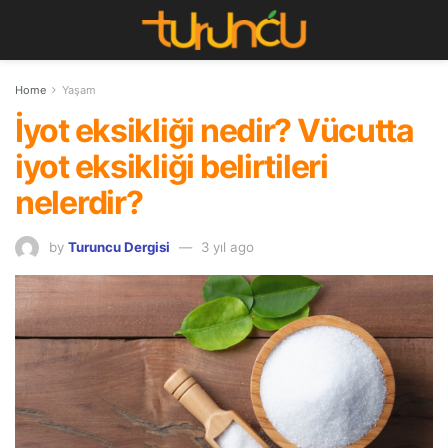
Home
Yaşam
İyot eksikliği nedir? Vücutta
iyot eksikliği belirtileri
nelerdir?
by
Turuncu Dergisi
3 yıl ago