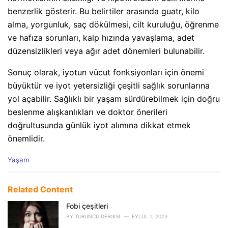
benzerlik gösterir. Bu belirtiler arasında guatr, kilo
alma, yorgunluk, saç dökülmesi, cilt kuruluğu, öğrenme
ve hafıza sorunları, kalp hızında yavaşlama, adet
düzensizlikleri veya ağır adet dönemleri bulunabilir.
Sonuç olarak, iyotun vücut fonksiyonları için önemi
büyüktür ve iyot yetersizliği çeşitli sağlık sorunlarına
yol açabilir. Sağlıklı bir yaşam sürdürebilmek için doğru
beslenme alışkanlıkları ve doktor önerileri
doğrultusunda günlük iyot alımına dikkat etmek
önemlidir.
C
Yaşam
a
t
e
Related Content
g
o
Fobi çeşitleri
r
BY
TURUNCU DERGISI
EYLÜL 1, 2023
i