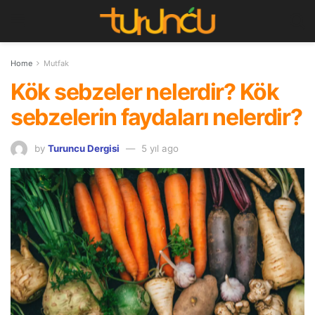
Home
Mutfak
Kök sebzeler nelerdir? Kök
sebzelerin faydaları nelerdir?
by
Turuncu Dergisi
5 yıl ago