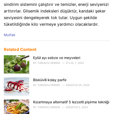
sindirim sistemini çalıştırır ve temizler, enerji seviyenizi
arttırırlar. Glisemik indeksleri düşüktür, kandaki şeker
seviyesini dengeleyerek tok tutar. Uygun şekilde
tüketildiğinde kilo vermeye yardımcı olacaklardır.
C
Mutfak
a
t
e
Related Content
g
o
Eylül ayı sebze ve meyveleri
r
BY
TURUNCU DERGISI
EYLÜL 1, 2023
i
e
s
Bisküvili kolay parfe
:
BY
TURUNCU DERGISI
AĞUSTOS 25, 2023
Kızartmaya alternatif 5 lezzetli pişirme tekniği
BY
TURUNCU DERGISI
AĞUSTOS 2, 2023