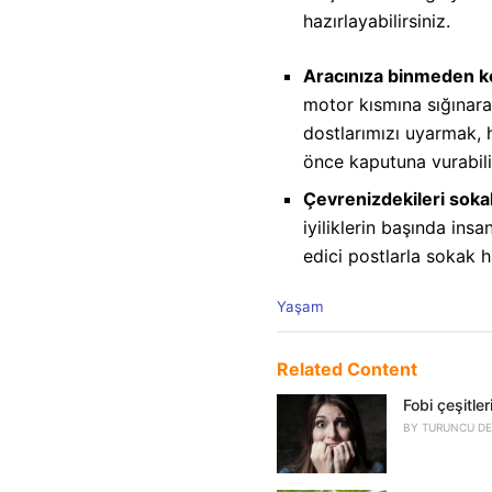
hazırlayabilirsiniz.
Aracınıza binmeden k
motor kısmına sığınara
dostlarımızı uyarmak, 
önce kaputuna vurabilir
Çevrenizdekileri sokak
iyiliklerin başında in
edici postlarla sokak h
C
Yaşam
a
t
e
Related Content
g
o
Fobi çeşitler
r
BY
TURUNCU DE
i
e
s