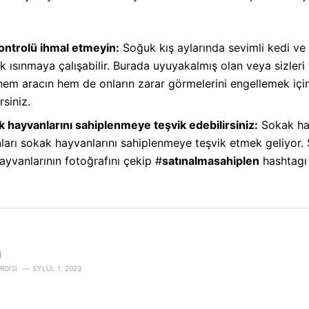
ontrolü ihmal etmeyin:
Soğuk kış aylarında sevimli kedi ve 
k ısınmaya çalışabilir. Burada uyuyakalmış olan veya sizleri
hem aracın hem de onların zarar görmelerini engellemek içi
siniz.
 hayvanlarını sahiplenmeye teşvik edebilirsiniz:
Sokak hay
sanları sokak hayvanlarını sahiplenmeye teşvik etmek geliyor
ayvanlarının fotoğrafını çekip #
satınalmasahiplen
hashtagı i
i
RGISI
EYLÜL 1, 2023