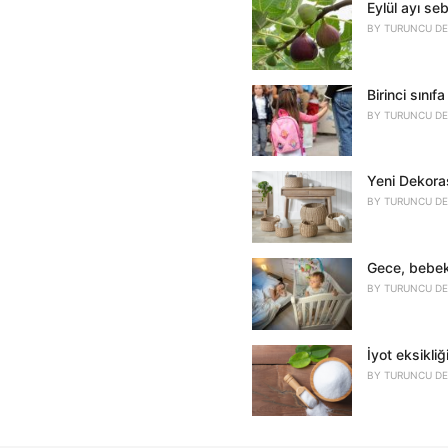
Eylül ayı se
:
BY
TURUNCU DE
Birinci sını
BY
TURUNCU DE
Yeni Dekoras
BY
TURUNCU DE
Gece, bebek
BY
TURUNCU DE
İyot eksikliğ
BY
TURUNCU DE