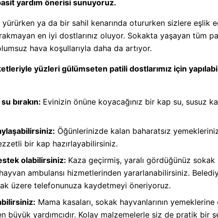
 basit yardım önerisi sunuyoruz.
ürürken ya da bir sahil kenarında otururken sizlere eşlik e
rakmayan en iyi dostlarınız oluyor. Sokakta yaşayan tüm pat
olumsuz hava koşullarıyla daha da artıyor.
etleriyle yüzleri gülümseten patili dostlarımız için yapılab
 su bırakın:
Evinizin önüne koyacağınız bir kap su, susuz kal
ylaşabilirsiniz:
Öğünlerinizde kalan baharatsız yemekleriniz
zzetli bir kap hazırlayabilirsiniz.
stek olabilirsiniz:
Kaza geçirmiş, yaralı gördüğünüz sokak h
ayvan ambulansı hizmetlerinden yararlanabilirsiniz. Belediye
mak üzere telefonunuza kaydetmeyi öneriyoruz.
ilirsiniz:
Mama kasaları, sokak hayvanlarının yemeklerine g
en büyük yardımcıdır. Kolay malzemelerle siz de pratik bir 