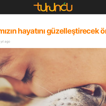
ımızın hayatını güzelleştirecek ö
 yıl ago