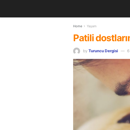
Home
Yaşam
Patili dostlar
by
Turuncu Dergisi
6