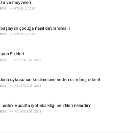
bze ve meyveleri
RGISI
EYLÜL 1, 2023
fa başlayan çocuğa nasıl davranılmalı?
RGISI
EYLÜL 1, 2023
yon Fikirleri
RGISI
AĞUSTOS 31, 2023
lerin uykusunun kesilmesine neden olan beş etken!
RGISI
AĞUSTOS 31, 2023
i nedir? Vücutta iyot eksikliği belirtileri nelerdir?
RGISI
AĞUSTOS 31, 2023