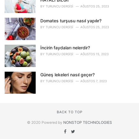
BY
TURUNCU DERGISI
AĞUSTOS 25, 2023
Domates turşusu nasıl yapılır?
BY
TURUNCU DERGISI
AĞUSTOS 25, 2023
İncirin faydaları nelerdir?
BY
TURUNCU DERGISI
AĞUSTOS 15, 2023
Güneş lekeleri nasıl geçer?
BY
TURUNCU DERGISI
AĞUSTOS 7, 2023
BACK TO TOP
© 2020 Powered by
NONSTOP TECHNOLOGIES