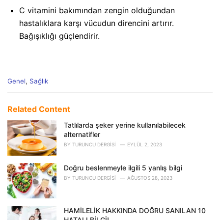
C vitamini bakımından zengin olduğundan
hastalıklara karşı vücudun direncini artırır.
Bağışıklığı güçlendirir.
C
Genel
,
Sağlık
a
t
e
Related Content
g
o
Tatlılarda şeker yerine kullanılabilecek
r
alternatifler
i
BY
TURUNCU DERGISI
EYLÜL 2, 2023
e
s
Doğru beslenmeyle ilgili 5 yanlış bilgi
:
BY
TURUNCU DERGISI
AĞUSTOS 28, 2023
HAMİLELİK HAKKINDA DOĞRU SANILAN 10
HATALI BİLGİ!