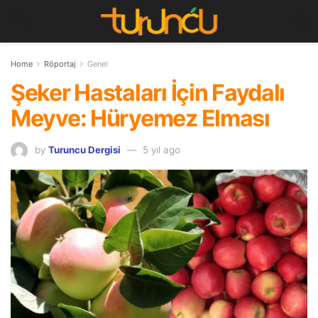
Home
Röportaj
Genel
Şeker Hastaları İçin Faydalı
Meyve: Hüryemez Elması
by
Turuncu Dergisi
5 yıl ago