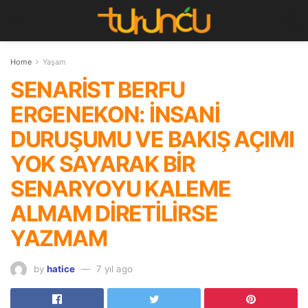
Home
Yaşam
SENARİST BERFU
ERGENEKON: İNSANİ
DURUŞUMU VE BAKIŞ AÇIMI
YOK SAYARAK BİR
SENARYOYU KALEME
ALMAM DİRETİLİRSE
YAZMAM
by
hatice
7 yıl ago