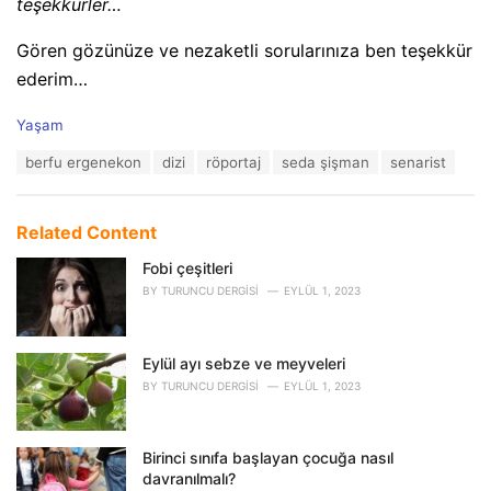
teşekkürler…
Gören gözünüze ve nezaketli sorularınıza ben teşekkür
ederim…
C
Yaşam
a
T
berfu ergenekon
dizi
röportaj
seda şişman
senarist
t
a
e
g
g
s
o
Related Content
:
r
i
Fobi çeşitleri
e
BY
TURUNCU DERGISI
EYLÜL 1, 2023
s
:
Eylül ayı sebze ve meyveleri
BY
TURUNCU DERGISI
EYLÜL 1, 2023
Birinci sınıfa başlayan çocuğa nasıl
davranılmalı?