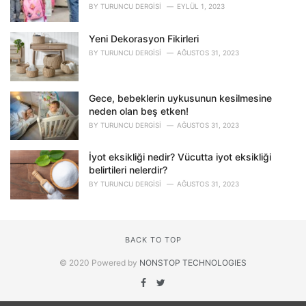
BY
TURUNCU DERGISI
EYLÜL 1, 2023
Yeni Dekorasyon Fikirleri
BY
TURUNCU DERGISI
AĞUSTOS 31, 2023
Gece, bebeklerin uykusunun kesilmesine
neden olan beş etken!
BY
TURUNCU DERGISI
AĞUSTOS 31, 2023
İyot eksikliği nedir? Vücutta iyot eksikliği
belirtileri nelerdir?
BY
TURUNCU DERGISI
AĞUSTOS 31, 2023
BACK TO TOP
© 2020 Powered by
NONSTOP TECHNOLOGIES