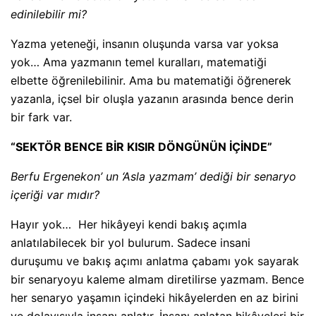
edinilebilir mi?
Yazma yeteneği, insanın oluşunda varsa var yoksa
yok… Ama yazmanın temel kuralları, matematiği
elbette öğrenilebilinir. Ama bu matematiği öğrenerek
yazanla, içsel bir oluşla yazanın arasında bence derin
bir fark var.
“SEKTÖR BENCE BİR KISIR DÖNGÜNÜN İÇİNDE”
Berfu Ergenekon’ un ‘Asla yazmam’ dediği bir senaryo
içeriği var mıdır?
Hayır yok… Her hikâyeyi kendi bakış açımla
anlatılabilecek bir yol bulurum. Sadece insani
duruşumu ve bakış açımı anlatma çabamı yok sayarak
bir senaryoyu kaleme almam diretilirse yazmam. Bence
her senaryo yaşamın içindeki hikâyelerden en az birini
ve dolayısıyla insanı anlatır. İnsanı anlatan hikâyeleri bir