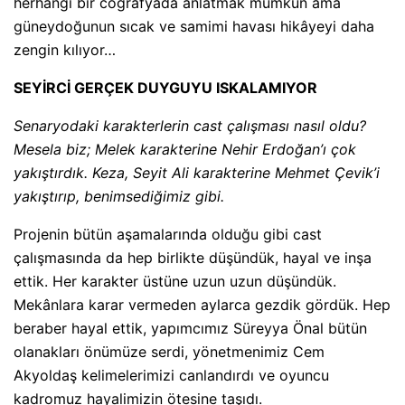
herhangi bir coğrafyada anlatmak mümkün ama
güneydoğunun sıcak ve samimi havası hikâyeyi daha
zengin kılıyor…
SEYİRCİ GERÇEK DUYGUYU ISKALAMIYOR
Senaryodaki karakterlerin cast çalışması nasıl oldu?
Mesela biz; Melek karakterine Nehir Erdoğan’ı çok
yakıştırdık. Keza, Seyit Ali karakterine Mehmet Çevik’i
yakıştırıp, benimsediğimiz gibi.
Projenin bütün aşamalarında olduğu gibi cast
çalışmasında da hep birlikte düşündük, hayal ve inşa
ettik. Her karakter üstüne uzun uzun düşündük.
Mekânlara karar vermeden aylarca gezdik gördük. Hep
beraber hayal ettik, yapımcımız Süreyya Önal bütün
olanakları önümüze serdi, yönetmenimiz Cem
Akyoldaş kelimelerimizi canlandırdı ve oyuncu
kadromuz hayalimizin ötesine taşıdı.