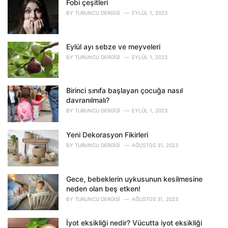
o
Fobi çeşitleri
r
BY
TURUNCU DERGISI
EYLÜL 1, 2023
i
e
s
Eylül ayı sebze ve meyveleri
:
BY
TURUNCU DERGISI
EYLÜL 1, 2023
Birinci sınıfa başlayan çocuğa nasıl
davranılmalı?
BY
TURUNCU DERGISI
EYLÜL 1, 2023
Yeni Dekorasyon Fikirleri
BY
TURUNCU DERGISI
AĞUSTOS 31, 2023
Gece, bebeklerin uykusunun kesilmesine
neden olan beş etken!
BY
TURUNCU DERGISI
AĞUSTOS 31, 2023
İyot eksikliği nedir? Vücutta iyot eksikliği