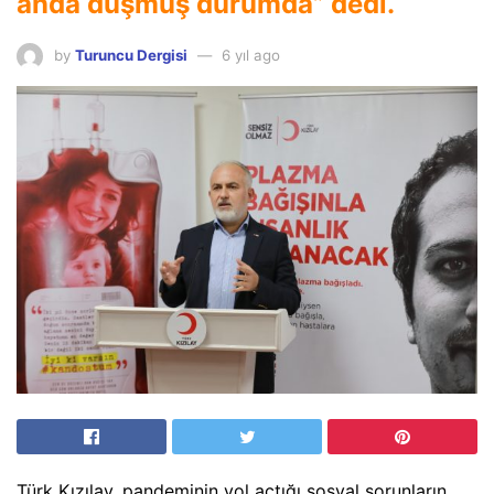
anda düşmüş durumda” dedi.
by
Turuncu Dergisi
6 yıl ago
Türk Kızılay, pandeminin yol açtığı sosyal sorunların