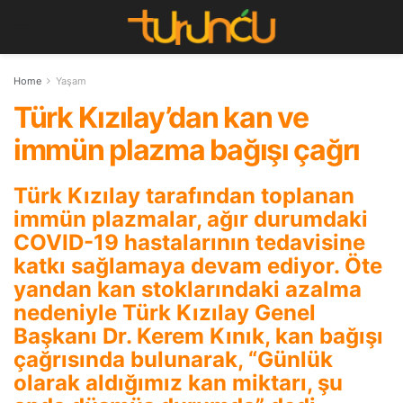
Home
Yaşam
Türk Kızılay’dan kan ve
immün plazma bağışı çağrı
Türk Kızılay tarafından toplanan
immün plazmalar, ağır durumdaki
COVID-19 hastalarının tedavisine
katkı sağlamaya devam ediyor. Öte
yandan kan stoklarındaki azalma
nedeniyle Türk Kızılay Genel
Başkanı Dr. Kerem Kınık, kan bağışı
çağrısında bulunarak, “Günlük
olarak aldığımız kan miktarı, şu