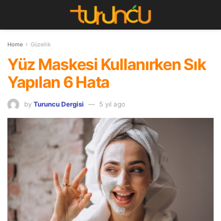
Home
Güzellik
Yüz Maskesi Kullanırken Sık
Yapılan 6 Hata
by
Turuncu Dergisi
5 yıl ago