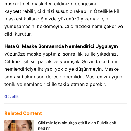
püskürtmeli maskeler, cildinizin dengesini
kaybettirebilir, cildinizi susuz bırakabilir. Özellikle kil
maskesi kullandığınızda yüzünüzü yıkamak için
yumuşamasını beklemeyin. Cildinizdeki nemi çeker ve
cildi kurutur.
Hata 6: Maske Sonrasında Nemlendirici Uygulayın
yüzünüze maske yaptınız, sonra ılık su ile yıkadınız.
Cildiniz ışıl ışıl, parlak ve yumuşak. Şu anda cildimin
nemlendiriciye ihtiyacı yok diye düşünmeyin. Maske
sonrası bakım son derece önemlidir. Maskenizi uygun
tonik ve nemlendirici ile takip etmeniz gerekir.
C
Güzellik
a
t
e
Related Content
g
o
Cildimiz için oldukça etkili olan Fulvik asit
r
nedir?