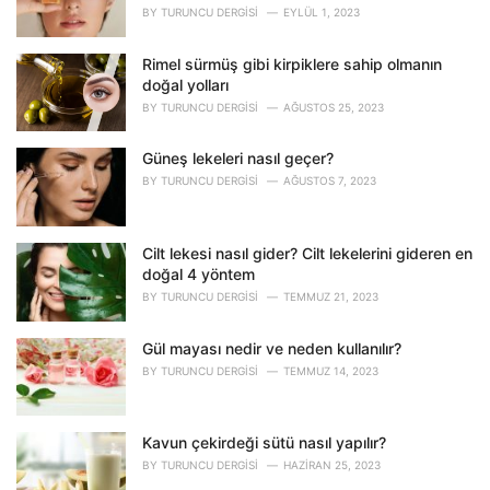
i
BY
TURUNCU DERGISI
EYLÜL 1, 2023
e
s
Rimel sürmüş gibi kirpiklere sahip olmanın
:
doğal yolları
BY
TURUNCU DERGISI
AĞUSTOS 25, 2023
Güneş lekeleri nasıl geçer?
BY
TURUNCU DERGISI
AĞUSTOS 7, 2023
Cilt lekesi nasıl gider? Cilt lekelerini gideren en
doğal 4 yöntem
BY
TURUNCU DERGISI
TEMMUZ 21, 2023
Gül mayası nedir ve neden kullanılır?
BY
TURUNCU DERGISI
TEMMUZ 14, 2023
Kavun çekirdeği sütü nasıl yapılır?
BY
TURUNCU DERGISI
HAZIRAN 25, 2023