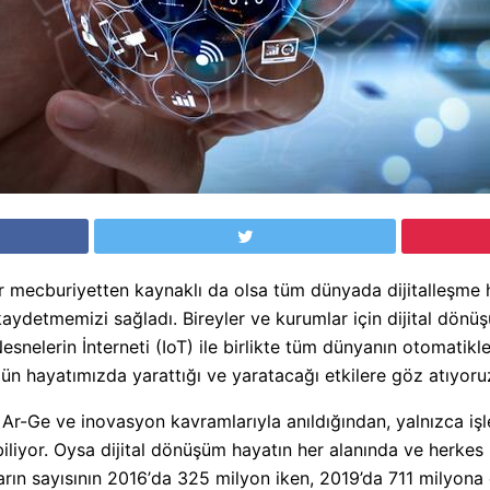
mecburiyetten kaynaklı da olsa tüm dünyada dijitalleşme hız
a kaydetmemizi sağladı. Bireyler ve kurumlar için dijital dön
esnelerin İnterneti (IoT) ile birlikte tüm dünyanın otomatik
ün hayatımızda yarattığı ve yaratacağı etkilere göz atıyoru
 Ar-Ge ve inovasyon kavramlarıyla anıldığından, yalnızca işle 
biliyor. Oysa dijital dönüşüm hayatın her alanında ve herkes 
ların sayısının 2016
’
da 325 milyon iken, 2019’da 711 milyona 