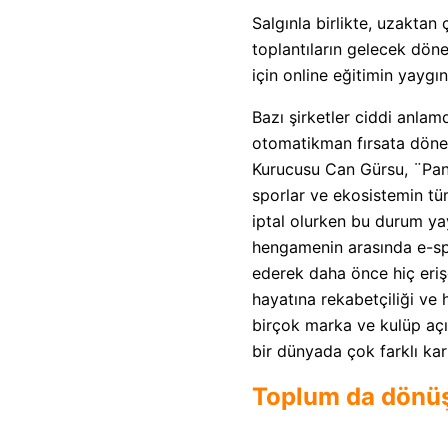
Salgınla birlikte, uzakta
toplantıların gelecek döne
için online eğitimin yaygı
Bazı şirketler ciddi anlam
otomatikman fırsata dönen
Kurucusu Can Gürsu, ¨Pand
sporlar ve ekosistemin tü
iptal olurken bu durum ya
hengamenin arasında e-spo
ederek daha önce hiç eriş
hayatına rekabetçiliği ve 
birçok marka ve kulüp açıs
bir dünyada çok farklı kar
Toplum da dönü