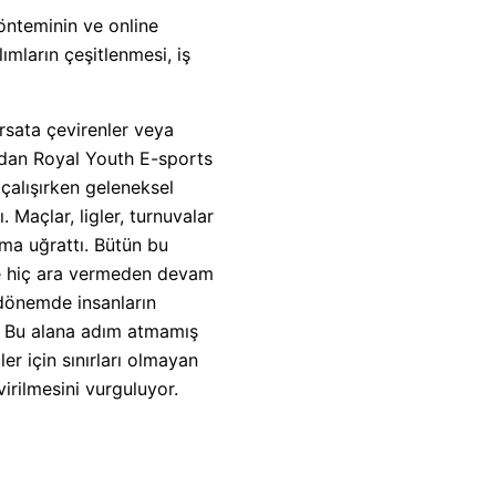
önteminin ve online
ımların çeşitlenmesi, iş
ırsata çevirenler veya
ardan Royal Youth E-sports
çalışırken geleneksel
Maçlar, ligler, turnuvalar
ıma uğrattı. Bütün bu
se hiç ara vermeden devam
 dönemde insanların
dı. Bu alana adım atmamış
er için sınırları olmayan
irilmesini vurguluyor.