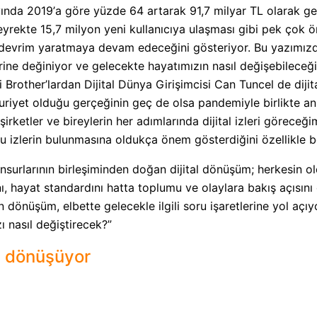
yında 2019
’
a göre yüzde 64 artarak 91,7 milyar TL olarak ger
eyrekte 15,7 milyon yeni kullanıcıya ulaşması gibi pek çok 
devrim yaratmaya devam edeceğini gösteriyor. Bu yazımızd
erine değiniyor ve gelecekte hayatımızın nasıl değişebilece
li Brother’lardan Dijital Dünya Girişimcisi Can Tuncel de di
riyet olduğu gerçeğinin geç de olsa pandemiyle birlikte anla
şirketler ve bireylerin her adımlarında dijital izleri göreceği
bu izlerin bulunmasına oldukça önem gösterdiğini özellikle be
unsurlarının birleşiminden doğan dijital dönüşüm; herkesin o
nı, hayat standardını hatta toplumu ve olaylara bakış açısını 
 dönüşüm, elbette gelecekle ilgili soru işaretlerine yol açı
ı nasıl değiştirecek?”
i dönüşüyor