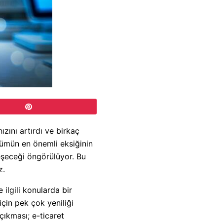
ını artırdı ve birkaç
üşümün en önemli eksiğinin
leşeceği öngörülüyor. Bu
z.
ilgili konularda bir
için pek çok yeniliği
çıkması; e-ticaret