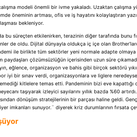
n çalışma modeli önemli bir ivme yakaladı. Uzaktan çalışma y
mde öneminin artması, ofis ve iş hayatını kolaylaştıran yazıl
nlaşması bekleniyor.
da bu süreçten etkilenirken, terazinin diğer tarafında bunu f
ler de oldu. Dijital dünyayla oldukça iç içe olan Brother’l
emi ile birlikte tüm sektörler yeni normale adapte olmaya 
m paydaşları çözümsüzlüğün içerisinden uzun süre çıkamadı. 
yın, eğlence, organizasyon ve bahis gibi birçok sektörü yık
r iyi bir sınav verdi, organizasyonlara ve liglere neredey
emediği kitlelere temas etti. Pandeminin bizi eve kapattığı
heyecanı taşıyarak izleyici sayılarını yıllık bazda %60 artır
ından dönüşüm stratejilerinin bir parçası haline geldi. Gençl
iyer imkanları sunuyor.¨ diyerek kriz durumlarının fırsata çev
şüyor