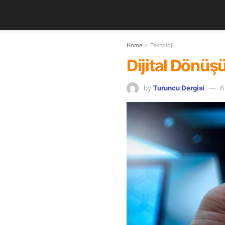
Home
Teknoloji
Dijital Dönüş
by
Turuncu Dergisi
6