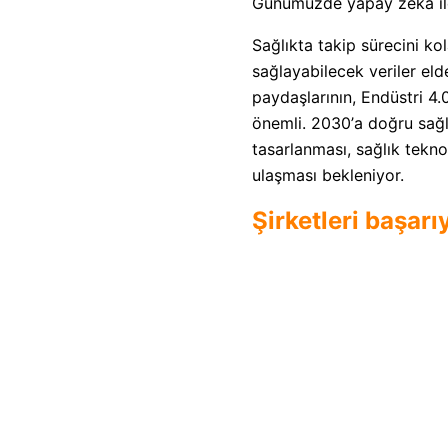
Günümüzde yapay zeka ile h
Sağlıkta takip sürecini kol
sağlayabilecek veriler elde
paydaşlarının, Endüstri 4.
önemli. 2030
’
a doğru sağl
tasarlanması, sağlık teknol
ulaşması bekleniyor.
Şirketleri başarı