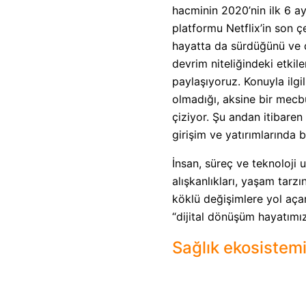
hacminin 2020’nin ilk 6 a
platformu Netflix
’
in son ç
hayatta da sürdüğünü ve 
devrim niteliğindeki etkil
paylaşıyoruz. Konuyla ilgi
olmadığı, aksine bir mecbu
çiziyor. Şu andan itibaren 
girişim ve yatırımlarında 
İnsan, süreç ve teknoloji 
alışkanlıkları, yaşam tarzı
köklü değişimlere yol açan
“dijital dönüşüm hayatımız
Sağlık ekosistem