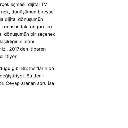
çekleşmesi; dijital TV
örnek, dönüşümün bireysel
a dijital dönüşümün
ği konusundaki öngörüleri
jital dönüşümün bir seçenek
şıldığının altını
mizi, 2017’den itibaren
lirtiyor.
lduğu gibi
Brother
’ların da
değiştiriyor. Bu denli
yor. Cevap aranan soru ise