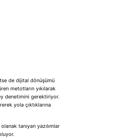
tse de dijital dönüşümü
ren metotların yıkılarak
ey denetimini gerektiriyor.
irerek yola çıktıklarına
 olanak tanıyan yazılımlar
oluyor.