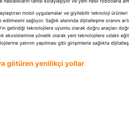
astalıkların tanısı kolaylaşıyor ve yeni nesil robotlarla amel
aylaştıran mobil uygulamalar ve giyilebilir teknoloji ürünleri
 edilmesini sağlıyor. Sağlık alanında dijitalleşme oranını art
0’ın getirdiği teknolojilere uyumlu olarak doğru araçları doğ
ık ekosistemine yönelik olarak yeni teknolojilere odaklı eği
ojilerine yatırım yapılması gibi girişimlerle sağlıkta dijitall
ya götüren yenilikçi yollar