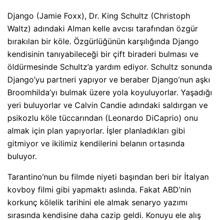
Django (Jamie Foxx), Dr. King Schultz (Christoph
Waltz) adındaki Alman kelle avcısı tarafından özgür
bırakılan bir köle. Özgürlüğünün karşılığında Django
kendisinin tanıyabileceği bir çift biraderi bulması ve
öldürmesinde Schultz’a yardım ediyor. Schultz sonunda
Django’yu partneri yapıyor ve beraber Django’nun aşkı
Broomhilda’yı bulmak üzere yola koyuluyorlar. Yaşadığı
yeri buluyorlar ve Calvin Candie adındaki saldırgan ve
psikozlu köle tüccarından (Leonardo DiCaprio) onu
almak için plan yapıyorlar. İşler planladıkları gibi
gitmiyor ve ikilimiz kendilerini belanın ortasında
buluyor.
Tarantino’nun bu filmde niyeti başından beri bir İtalyan
kovboy filmi gibi yapmaktı aslında. Fakat ABD’nin
korkunç kölelik tarihini ele almak senaryo yazımı
sırasında kendisine daha cazip geldi. Konuyu ele alış