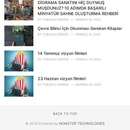
DİORAMA SANATINI HİÇ DUYMUŞ
MUŞDUNUZ? 10 ADIMDA BAŞARILI
MİNYATÜR SAHNE OLUŞTURMA REHBERİ
BY
TURUNCU DERGISI
TEMMUZ 16, 2023
Çevre Bilinci İçin Okunması Gereken Kitaplar
BY
TURUNCU DERGISI
TEMMUZ 15, 2023
14 Temmuz vizyon filmleri
BY
TURUNCU DERGISI
TEMMUZ 14, 2023
23 Haziran vizyon filmleri
BY
TURUNCU DERGISI
HAZIRAN 23, 2023
BACK TO TOP
© 2020 Powered by
NONSTOP TECHNOLOGIES