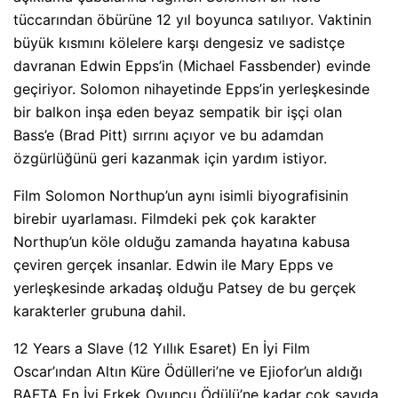
tüccarından öbürüne 12 yıl boyunca satılıyor. Vaktinin
büyük kısmını kölelere karşı dengesiz ve sadistçe
davranan Edwin Epps’in (Michael Fassbender) evinde
geçiriyor. Solomon nihayetinde Epps’in yerleşkesinde
bir balkon inşa eden beyaz sempatik bir işçi olan
Bass’e (Brad Pitt) sırrını açıyor ve bu adamdan
özgürlüğünü geri kazanmak için yardım istiyor.
Film Solomon Northup’un aynı isimli biyografisinin
birebir uyarlaması. Filmdeki pek çok karakter
Northup’un köle olduğu zamanda hayatına kabusa
çeviren gerçek insanlar. Edwin ile Mary Epps ve
yerleşkesinde arkadaş olduğu Patsey de bu gerçek
karakterler grubuna dahil.
12 Years a Slave (12 Yıllık Esaret) En İyi Film
Oscar’ından Altın Küre Ödülleri’ne ve Ejiofor’un aldığı
BAFTA En İyi Erkek Oyuncu Ödülü’ne kadar çok sayıda