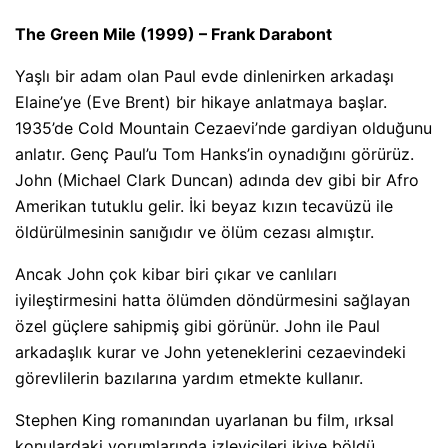
The Green Mile (1999) – Frank Darabont
Yaşlı bir adam olan Paul evde dinlenirken arkadaşı
Elaine’ye (Eve Brent) bir hikaye anlatmaya başlar.
1935’de Cold Mountain Cezaevi’nde gardiyan olduğunu
anlatır. Genç Paul’u Tom Hanks’in oynadığını görürüz.
John (Michael Clark Duncan) adında dev gibi bir Afro
Amerikan tutuklu gelir. İki beyaz kızın tecavüzü ile
öldürülmesinin sanığıdır ve ölüm cezası almıştır.
Ancak John çok kibar biri çıkar ve canlıları
iyileştirmesini hatta ölümden döndürmesini sağlayan
özel güçlere sahipmiş gibi görünür. John ile Paul
arkadaşlık kurar ve John yeteneklerini cezaevindeki
görevlilerin bazılarına yardım etmekte kullanır.
Stephen King romanından uyarlanan bu film, ırksal
konulardaki yorumlarında izleyicileri ikiye böldü.