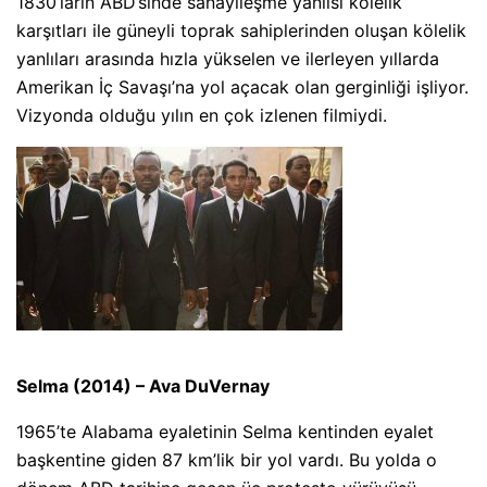
1830’ların ABD’sinde sanayileşme yanlısı kölelik
karşıtları ile güneyli toprak sahiplerinden oluşan kölelik
yanlıları arasında hızla yükselen ve ilerleyen yıllarda
Amerikan İç Savaşı’na yol açacak olan gerginliği işliyor.
Vizyonda olduğu yılın en çok izlenen filmiydi.
Selma (2014) – Ava DuVernay
1965’te Alabama eyaletinin Selma kentinden eyalet
başkentine giden 87 km’lik bir yol vardı. Bu yolda o