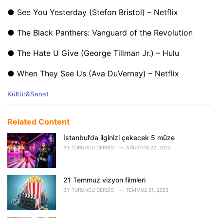
● See You Yesterday (Stefon Bristol) – Netflix
● The Black Panthers: Vanguard of the Revolution
● The Hate U Give (George Tillman Jr.) – Hulu
● When They See Us (Ava DuVernay) – Netflix
C
Kültür&Sanat
a
t
e
Related Content
g
o
İstanbul’da ilginizi çekecek 5 müze
r
BY
TURUNCU DERGISI
AĞUSTOS 22, 2023
i
e
s
21 Temmuz vizyon filmleri
:
BY
TURUNCU DERGISI
TEMMUZ 21, 2023