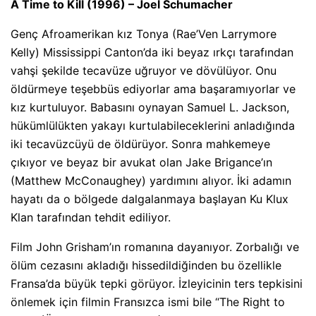
A Time to Kill (1996) – Joel Schumacher
Genç Afroamerikan kız Tonya (Rae’Ven Larrymore
Kelly) Mississippi Canton’da iki beyaz ırkçı tarafından
vahşi şekilde tecavüze uğruyor ve dövülüyor. Onu
öldürmeye teşebbüs ediyorlar ama başaramıyorlar ve
kız kurtuluyor. Babasını oynayan Samuel L. Jackson,
hükümlülükten yakayı kurtulabileceklerini anladığında
iki tecavüzcüyü de öldürüyor. Sonra mahkemeye
çıkıyor ve beyaz bir avukat olan Jake Brigance’ın
(Matthew McConaughey) yardımını alıyor. İki adamın
hayatı da o bölgede dalgalanmaya başlayan Ku Klux
Klan tarafından tehdit ediliyor.
Film John Grisham’ın romanına dayanıyor. Zorbalığı ve
ölüm cezasını akladığı hissedildiğinden bu özellikle
Fransa’da büyük tepki görüyor. İzleyicinin ters tepkisini
önlemek için filmin Fransızca ismi bile “The Right to