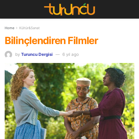
Home
Kültür&Sanat
Bilinçlendiren Filmler
by
Turuncu Dergisi
6 yıl ago