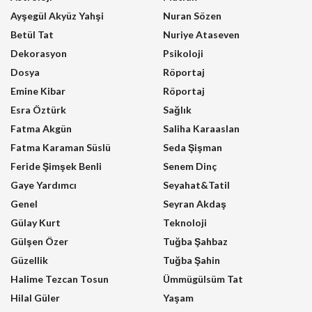
Ayşegül Akyüz Yahşi
Nuran Sözen
Betül Tat
Nuriye Ataseven
Dekorasyon
Psikoloji
Dosya
Röportaj
Emine Kibar
Röportaj
Esra Öztürk
Sağlık
Fatma Akgün
Saliha Karaaslan
Fatma Karaman Süslü
Seda Şişman
Feride Şimşek Benli
Senem Dinç
Gaye Yardımcı
Seyahat&Tatil
Genel
Seyran Akdaş
Gülay Kurt
Teknoloji
Gülşen Özer
Tuğba Şahbaz
Güzellik
Tuğba Şahin
Halime Tezcan Tosun
Ümmügülsüm Tat
Hilal Güler
Yaşam