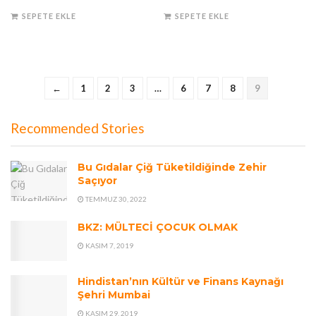
SEPETE EKLE
SEPETE EKLE
←
1
2
3
…
6
7
8
9
Recommended Stories
Bu Gıdalar Çiğ Tüketildiğinde Zehir
Saçıyor
TEMMUZ 30, 2022
BKZ: MÜLTECİ ÇOCUK OLMAK
KASIM 7, 2019
Hindistan’nın Kültür ve Finans Kaynağı
Şehri Mumbai
KASIM 29, 2019