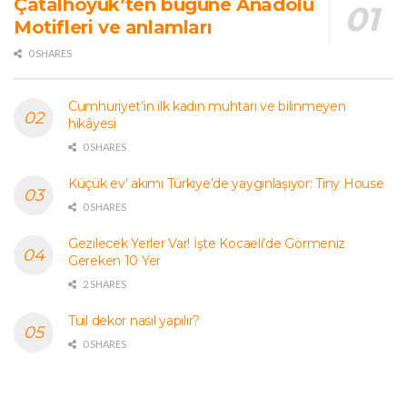
Çatalhöyük’ten bugüne Anadolu
Motifleri ve anlamları
0 SHARES
Cumhuriyet’in ilk kadın muhtarı ve bilinmeyen
hikâyesi
0 SHARES
Küçük ev’ akımı Türkiye’de yaygınlaşıyor: Tiny House
0 SHARES
Gezilecek Yerler Var! İşte Kocaeli’de Görmeniz
Gereken 10 Yer
2 SHARES
Tuil dekor nasıl yapılır?
0 SHARES