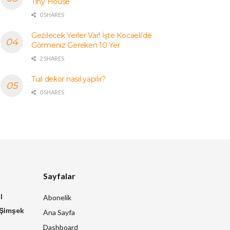
Tiny House
0 SHARES
Gezilecek Yerler Var! İşte Kocaeli’de
Görmeniz Gereken 10 Yer
2 SHARES
Tuil dekor nasıl yapılır?
0 SHARES
Sayfalar
l
Abonelik
 Şimşek
Ana Sayfa
Dashboard