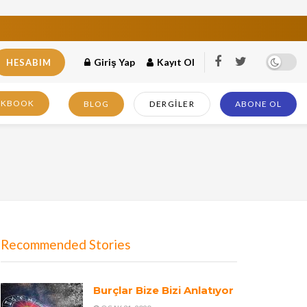
Giriş Yap
Kayıt Ol
HESABIM
OKBOOK
BLOG
DERGILER
ABONE OL
Recommended Stories
Burçlar Bize Bizi Anlatıyor