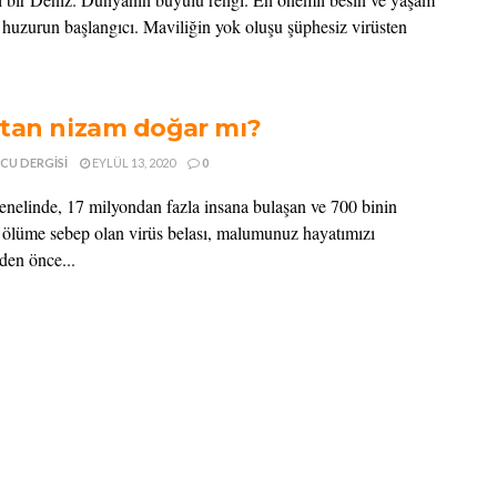
 huzurun başlangıcı. Maviliğin yok oluşu şüphesiz virüsten
tan nizam doğar mı?
CU DERGISI
EYLÜL 13, 2020
0
nelinde, 17 milyondan fazla insana bulaşan ve 700 binin
 ölüme sebep olan virüs belası, malumunuz hayatımızı
en önce...