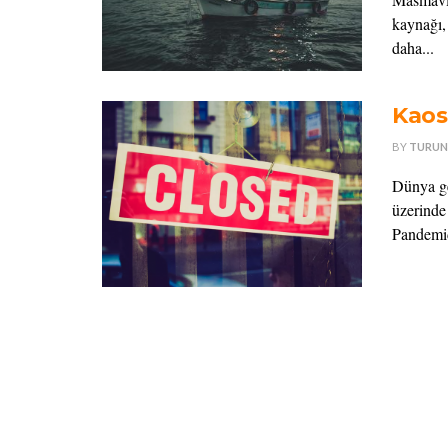
kaynağı,
daha...
Kaos
BY
TURUN
Dünya ge
üzerinde
Pandemid