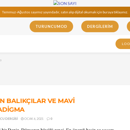
Temmuz-Ağustos sayımız yayındadır, satın alıp dijital okumak için buraya tıklayınız.
TURUNCUMOD
DERGILERIM
LO
ı
N BALIKÇILAR VE MAVİ
ADİGMA
CU DERGISI
OCAK 6, 2021
0
bir Deniz. Dünyanın büyülü rengi. En önemli besin ve yaşam