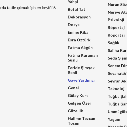
Yahşi
Nuran Sö
a tatile çıkmak için en keyifli 6
Betül Tat
Nuriye At
Dekorasyon
Psikoloji
Dosya
Röportaj
Emine Kibar
Röportaj
Esra Öztürk
Sağlık
Fatma Akgün
Saliha Ka
Fatma Karaman
Seda Şiş
Süslü
Senem Di
Feride Şimşek
Benli
Seyahat&T
Gaye Yardımcı
Seyran A
Genel
Teknoloji
Gülay Kurt
Tuğba Şa
Gülşen Özer
Tuğba Şah
Güzellik
Ümmügüls
Halime Tezcan
Yaşam
Tosun
Yasemin B