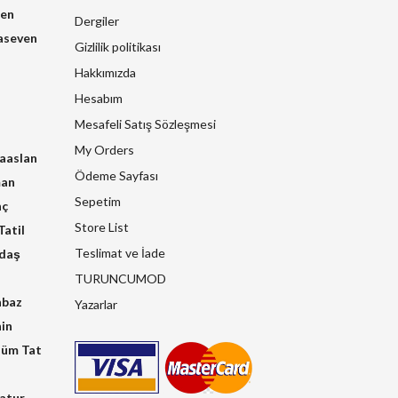
zen
Dergiler
aseven
Gizlilik politikası
Hakkımızda
Hesabım
Mesafeli Satış Sözleşmesi
My Orders
raaslan
Ödeme Sayfası
man
Sepetim
nç
Store List
atil
Teslimat ve İade
kdaş
TURUNCUMOD
hbaz
Yazarlar
in
üm Tat
atur