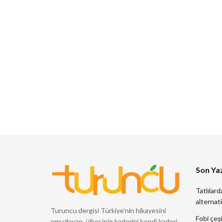
Son Yaz
Tatlılard
alternati
Turuncu dergisi Türkiye’nin hikayesini
Fobi çeşi
omuzlayan, ülkesinin kaderini kendi kaderi