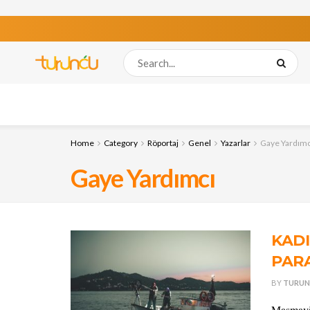
Home
Category
Röportaj
Genel
Yazarlar
Gaye Yardımc
Gaye Yardımcı
KADI
PAR
BY
TURUN
Masmavi 