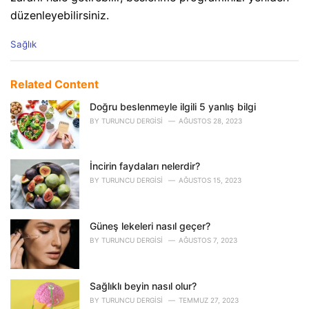
düzenleyebilirsiniz.
C
Sağlık
a
t
e
Related Content
g
o
Doğru beslenmeyle ilgili 5 yanlış bilgi
r
BY
TURUNCU DERGISI
AĞUSTOS 28, 2023
i
e
s
İncirin faydaları nelerdir?
:
BY
TURUNCU DERGISI
AĞUSTOS 15, 2023
Güneş lekeleri nasıl geçer?
BY
TURUNCU DERGISI
AĞUSTOS 7, 2023
Sağlıklı beyin nasıl olur?
BY
TURUNCU DERGISI
TEMMUZ 27, 2023