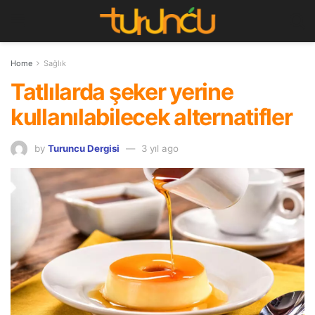
Home
Sağlık
Tatlılarda şeker yerine
kullanılabilecek alternatifler
by
Turuncu Dergisi
3 yıl ago