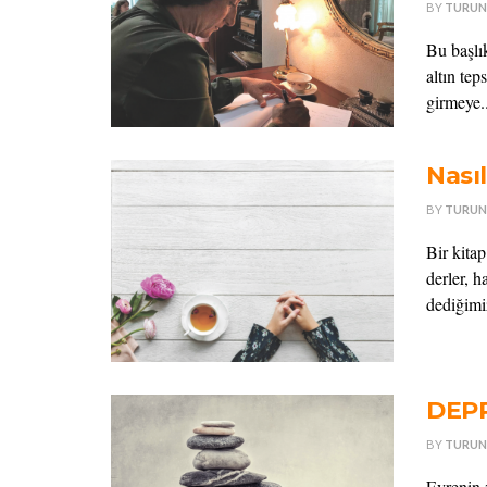
BY
TURUN
Bu başlı
altın te
girmeye..
Nası
BY
TURUN
Bir kita
derler, h
dediğimiz
DEP
BY
TURUN
Evrenin 