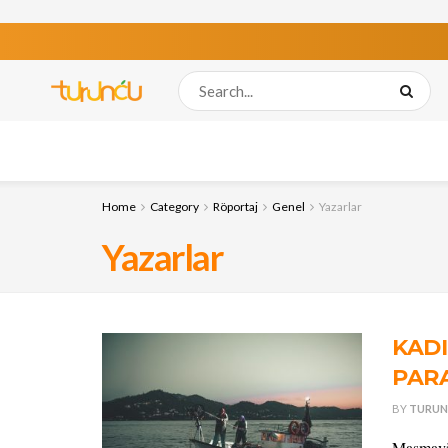
Home
Category
Röportaj
Genel
Yazarlar
Yazarlar
KADI
PAR
BY
TURUN
Masmavi 