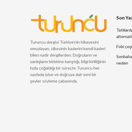
Son Yaz
Tatlılard
alternati
Turuncu dergisi Türkiye’nin hikayesini
Fobi çeşi
omuzlayan, ülkesinin kaderini kendi kaderi
bilen nadir dergilerden. Doğruların ve
Sonbahard
yanlışların birbirine karıştığı, bilgi kirliliğinin
neden
hızla çoğaldığı bir süreçte Turuncu her
sayfada iyiye ve doğruya dair yeni bir
şeyler söyleme çabasında.