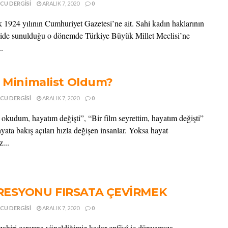
CU DERGISI
ARALIK 7, 2020
0
k 1924 yılının Cumhuriyet Gazetesi’ne ait. Sahi kadın haklarının
pside sunulduğu o dönemde Türkiye Büyük Millet Meclisi’ne
.
l Minimalist Oldum?
CU DERGISI
ARALIK 7, 2020
0
p okudum, hayatım değişti”, “Bir film seyrettim, hayatım değişti”
ayata bakış açıları hızla değişen insanlar. Yoksa hayat
...
RESYONU FIRSATA ÇEVİRMEK
CU DERGISI
ARALIK 7, 2020
0
zahiri esrarına yöneldiğimiz kadar enfüsî iç dünyamıza