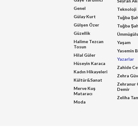
Seyran A
Genel
Teknoloji
Gülay Kurt
Tuğba Şa
Gülşen Özer
Tuğba Şah
Güzellik
Ümmügüls
Halime Tezcan
Yaşam
Tosun
Yasemin B
Hilal Güler
Yazarlar
Hüseyin Karaca
Zahide Ce
Kadın Hikayeleri
Zehra Güv
Kültür&Sanat
Zehranur 
Merve Kuş
Demir
Mataracı
Zeliha Ta
Moda