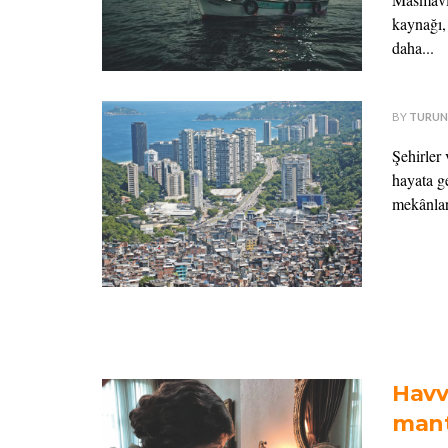
kaynağı,
daha...
BY
TURUN
Şehirler 
hayata g
mekânları
Havva
mant