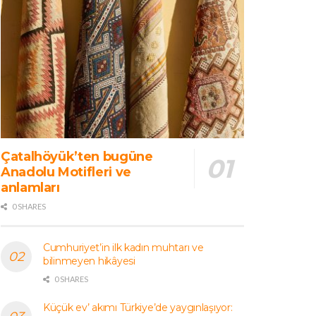
Çatalhöyük’ten bugüne
Anadolu Motifleri ve
anlamları
0 SHARES
Cumhuriyet’in ilk kadın muhtarı ve
bilinmeyen hikâyesi
0 SHARES
Küçük ev’ akımı Türkiye’de yaygınlaşıyor: