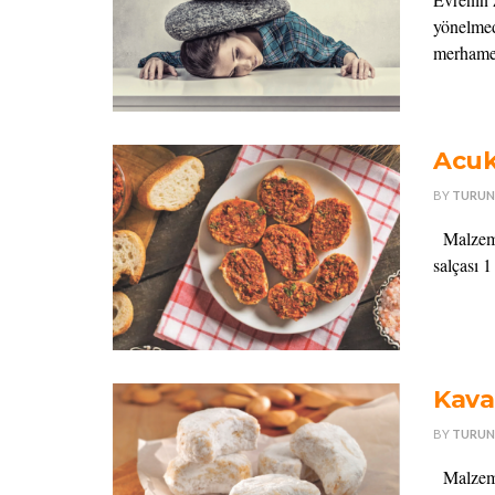
yönelmed
merhameti
Acu
BY
TURUN
Malzemel
salçası 1
Kava
BY
TURUN
Malzemel