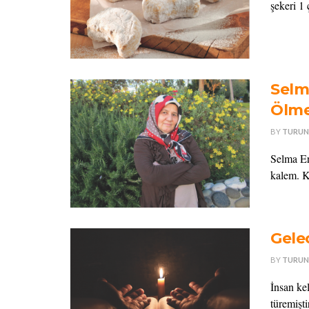
şekeri 1
Selm
Ölme
BY
TURUN
Selma Er
kalem. Ka
Gele
BY
TURUN
İnsan ke
türemişt