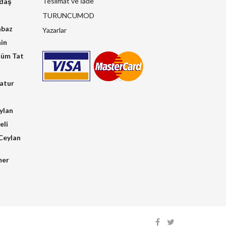
Teslimat ve İade
kdaş
TURUNCUMOD
hbaz
Yazarlar
in
üm Tat
atur
ylan
eli
Ceylan
mer