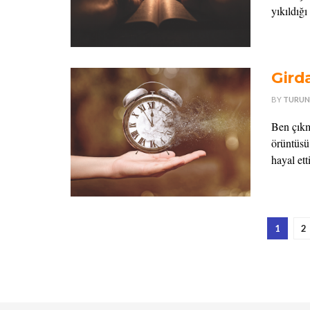
yıkıldığı
Gird
BY
TURUN
Ben çıkm
örüntüsü
hayal et
1
2