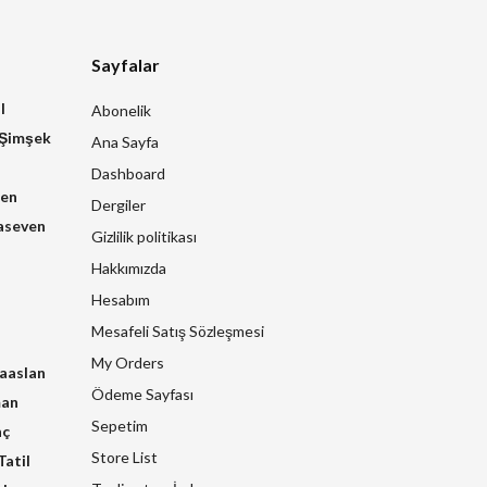
Sayfalar
l
Abonelik
 Şimşek
Ana Sayfa
Dashboard
zen
Dergiler
aseven
Gizlilik politikası
Hakkımızda
Hesabım
Mesafeli Satış Sözleşmesi
My Orders
raaslan
Ödeme Sayfası
man
Sepetim
nç
Store List
atil