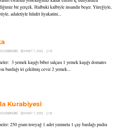
iğimiz bir gerçek. Halbuki kalbiyle insandır beşer. Yüreğiyle,
yle, adaletiyle hilafet liyakatini...
ka
CU DERGISI
MART 7, 2021
0
er: 3 yemek kaşığı biber salçası 1 yemek kaşığı domates
 su bardağı iri çekilmiş ceviz 2 yemek...
la Kurabiyesi
CU DERGISI
MART 7, 2021
0
er: 250 gram tereyağ 1 adet yumurta 1 çay bardağı pudra