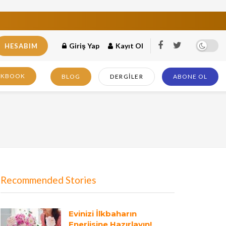
Giriş Yap
Kayıt Ol
HESABIM
OKBOOK
BLOG
DERGILER
ABONE OL
Recommended Stories
Evinizi İlkbaharın
Enerjisine Hazırlayın!