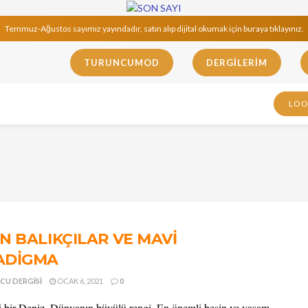
Temmuz-Ağustos sayımız yayındadır, satın alıp dijital okumak için buraya tıklayınız.
TURUNCUMOD
DERGILERIM
LO
N BALIKÇILAR VE MAVİ
ADİGMA
CU DERGISI
OCAK 6, 2021
0
bir Deniz. Dünyanın büyülü rengi. En önemli besin ve yaşam