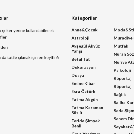
ılar
Kategoriler
Anne&Çocuk
Moda&Sti
a şeker yerine kullanılabilecek
fler
Astroloji
Muradiye
Ayşegül Akyüz
Mutfak
tleri
Yahşi
Nuran Sö
a tatile çıkmak için en keyifli 6
Betül Tat
Nuriye At
Dekorasyon
Psikoloji
Dosya
Röportaj
Emine Kibar
Röportaj
Esra Öztürk
Sağlık
Fatma Akgün
Saliha Ka
Fatma Karaman
Seda Şiş
Süslü
Senem Di
Feride Şimşek
Benli
Seyahat&T
Gaye Yardımcı