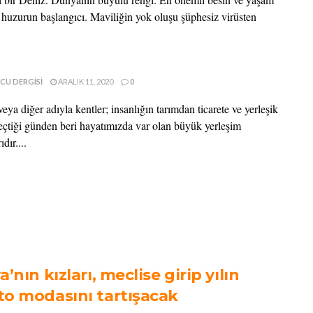
 huzurun başlangıcı. Maviliğin yok oluşu şüphesiz virüsten
CU DERGISI
ARALIK 11, 2020
0
veya diğer adıyla kentler; insanlığın tarımdan ticarete ve yerleşik
eçtiği günden beri hayatımızda var olan büyük yerleşim
dır....
’nın kızları, meclise girip yılın
o modasını tartışacak