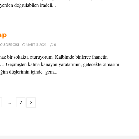
 yerden doğrulabilen iradeli...
ap
CU DERGISI
MART 5, 2021
0
az bir sokakta oturuyorum. Kalbimde binlerce ihanetin
… Geçmişten kalma kanayan yaralarımın, gelecekte olmasını
tiğim düşlerimin içinde gem...
…
7