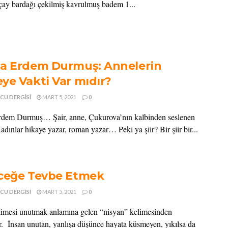
 çay bardağı çekilmiş kavrulmuş badem 1...
a Erdem Durmuş: Annelerin
ye Vakti Var mıdır?
CU DERGISI
MART 5, 2021
0
dem Durmuş… Şair, anne, Çukurova’nın kalbinden seslenen
dınlar hikaye yazar, roman yazar… Peki ya şiir? Bir şiir bir...
ceğe Tevbe Etmek
CU DERGISI
MART 5, 2021
0
limesi unutmak anlamına gelen “nisyan” kelimesinden
ir. İnsan unutan, yanlışa düşünce hayata küsmeyen, yıkılsa da