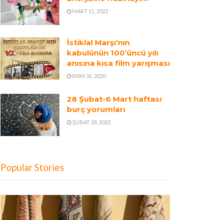
MART 11, 2022
İstiklal Marşı’nın
kabulünün 100’üncü yılı
anısına kısa film yarışması
EKIM 31, 2020
28 Şubat-6 Mart haftası
burç yorumları
ŞUBAT 28, 2022
Popular Stories