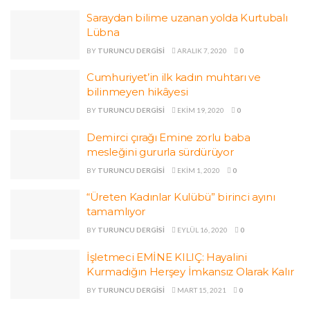
Saraydan bilime uzanan yolda Kurtubalı
Lübna
BY
TURUNCU DERGISI
ARALIK 7, 2020
0
Cumhuriyet’in ilk kadın muhtarı ve
bilinmeyen hikâyesi
BY
TURUNCU DERGISI
EKIM 19, 2020
0
Demirci çırağı Emine zorlu baba
mesleğini gururla sürdürüyor
BY
TURUNCU DERGISI
EKIM 1, 2020
0
“Üreten Kadınlar Kulübü” birinci ayını
tamamlıyor
BY
TURUNCU DERGISI
EYLÜL 16, 2020
0
İşletmeci EMİNE KILIÇ: Hayalini
Kurmadığın Herşey İmkansız Olarak Kalır
BY
TURUNCU DERGISI
MART 15, 2021
0