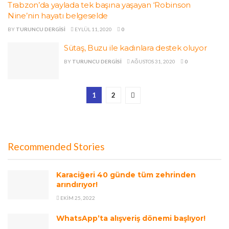
Trabzon’da yaylada tek başına yaşayan ‘Robinson
Nine’nin hayatı belgeselde
BY
TURUNCU DERGISI
EYLÜL 11, 2020
0
Sütaş, Buzu ile kadınlara destek oluyor
BY
TURUNCU DERGISI
AĞUSTOS 31, 2020
0
1
2
Recommended Stories
Karaciğeri 40 günde tüm zehrinden
arındırıyor!
EKIM 25, 2022
WhatsApp’ta alışveriş dönemi başlıyor!