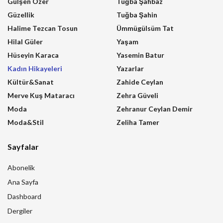
Gülşen Özer
Tuğba Şahbaz
Güzellik
Tuğba Şahin
Halime Tezcan Tosun
Ümmügülsüm Tat
Hilal Güler
Yaşam
Hüseyin Karaca
Yasemin Batur
Kadın Hikayeleri
Yazarlar
Kültür&Sanat
Zahide Ceylan
Merve Kuş Mataracı
Zehra Güveli
Moda
Zehranur Ceylan Demir
Moda&Stil
Zeliha Tamer
Sayfalar
Abonelik
Ana Sayfa
Dashboard
Dergiler