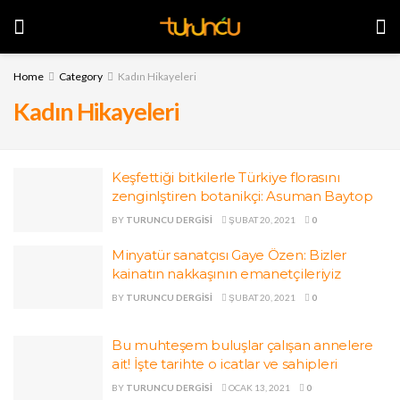
Home
Category
Kadın Hikayeleri
Kadın Hikayeleri
Keşfettiği bitkilerle Türkiye florasını
zenginlştiren botanikçi: Asuman Baytop
BY
TURUNCU DERGISI
ŞUBAT 20, 2021
0
Minyatür sanatçısı Gaye Özen: Bizler
kainatın nakkaşının emanetçileriyiz
BY
TURUNCU DERGISI
ŞUBAT 20, 2021
0
Bu muhteşem buluşlar çalışan annelere
ait! İşte tarihte o icatlar ve sahipleri
BY
TURUNCU DERGISI
OCAK 13, 2021
0