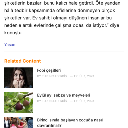
şirketlerin bazıları bunu kalıcı hale getirdi. Öte yandan
hâlâ tedbir kapsamında ofislerine dönmeyen birçok
şirketler var. Ev sahibi olmayı düşünen insanlar bu
nedenle artık evlerinde çalışma odası da istiyor.” diye
konuştu.
C
Yaşam
a
t
e
Related Content
g
o
Fobi çeşitleri
r
BY
TURUNCU DERGISI
EYLÜL 1, 2023
i
e
s
Eylül ayı sebze ve meyveleri
:
BY
TURUNCU DERGISI
EYLÜL 1, 2023
Birinci sınıfa başlayan çocuğa nasıl
davranılmalı?