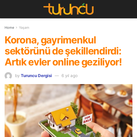
Home
Yaşam
​Korona, gayrimenkul
sektörünü de şekillendirdi:
Artık evler online geziliyor!
by
Turuncu Dergisi
6 yıl ago