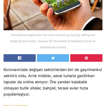
Smartphone application for online searching, buying, selling and
booking real estate. Unusual 3D illustration of beautiful house on
smartphone in hand
Koronavirüsle değişen sektörlerden biri de gayrimenkul
sektörü oldu. Artık mülkler, sanal turlarla gezilirken
tapular da online alınıyor. Öte yandan kalabalık
olmayan butik siteler, bahçeli, teraslı evler hızla
popülerleşiyor.