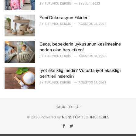
BY
TURUNCU DERGISI
EYLÜL 1, 2023
Yeni Dekorasyon Fikirleri
BY
TURUNCU DERGISI
AĞUSTOS 31, 2023
Gece, bebeklerin uykusunun kesilmesine
neden olan beş etken!
BY
TURUNCU DERGISI
AĞUSTOS 31, 2023
İyot eksikliği nedir? Vücutta iyot eksikliği
belirtileri nelerdir?
BY
TURUNCU DERGISI
AĞUSTOS 31, 2023
BACK TO TOP
© 2020 Powered by
NONSTOP TECHNOLOGIES