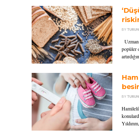
‘Düşü
riski
BY
TURUN
Uzman Di
popüler o
artırdığın
Hami
besin
BY
TURUN
Hamileli
konulard
Yıldırım,