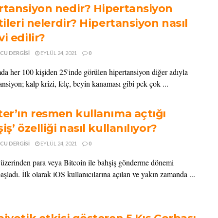
rtansiyon nedir? Hipertansiyon
tileri nelerdir? Hipertansiyon nasıl
i edilir?
CU DERGISI
EYLÜL 24, 2021
0
 her 100 kişiden 25'inde görülen hipertansiyon diğer adıyla
nsiyon; kalp krizi, felç, beyin kanaması gibi pek çok ...
ter’ın resmen kullanıma açtığı
iş’ özelliği nasıl kullanılıyor?
CU DERGISI
EYLÜL 24, 2021
0
üzerinden para veya Bitcoin ile bahşiş gönderme dönemi
şladı. İlk olarak iOS kullanıcılarına açılan ve yakın zamanda ...