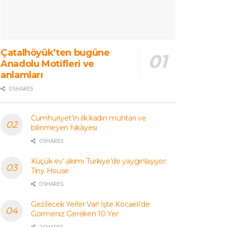
Çatalhöyük’ten bugüne
Anadolu Motifleri ve
anlamları
0 SHARES
Cumhuriyet’in ilk kadın muhtarı ve
bilinmeyen hikâyesi
0 SHARES
Küçük ev’ akımı Türkiye’de yaygınlaşıyor:
Tiny House
0 SHARES
Gezilecek Yerler Var! İşte Kocaeli’de
Görmeniz Gereken 10 Yer
2 SHARES