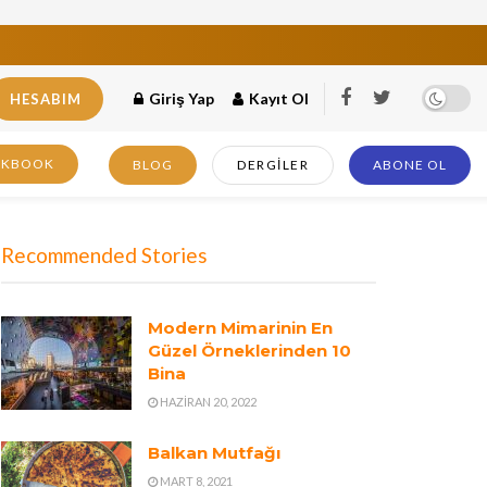
Giriş Yap
Kayıt Ol
HESABIM
OKBOOK
BLOG
DERGILER
ABONE OL
Recommended Stories
Modern Mimarinin En
Güzel Örneklerinden 10
Bina
HAZIRAN 20, 2022
Balkan Mutfağı
MART 8, 2021