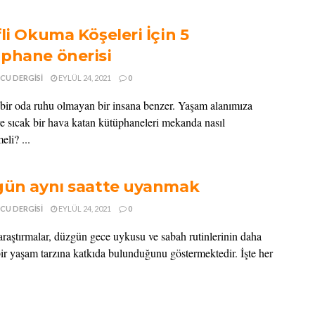
li Okuma Köşeleri İçin 5
phane önerisi
CU DERGISI
EYLÜL 24, 2021
0
 bir oda ruhu olmayan bir insana benzer. Yaşam alanımıza
e sıcak bir hava katan kütüphaneleri mekanda nasıl
eli? ...
gün aynı saatte uyanmak
CU DERGISI
EYLÜL 24, 2021
0
araştırmalar, düzgün gece uykusu ve sabah rutinlerinin daha
 bir yaşam tarzına katkıda bulunduğunu göstermektedir. İşte her