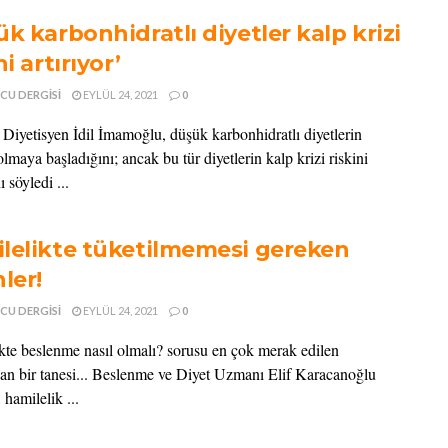
k karbonhidratlı diyetler kalp krizi
ni artırıyor’
CU DERGISI
EYLÜL 24, 2021
0
yetisyen İdil İmamoğlu, düşük karbonhidratlı diyetlerin
lmaya başladığını; ancak bu tür diyetlerin kalp krizi riskini
ı söyledi ...
lelikte tüketilmemesi gereken
ler!
CU DERGISI
EYLÜL 24, 2021
0
kte beslenme nasıl olmalı? sorusu en çok merak edilen
an bir tanesi... Beslenme ve Diyet Uzmanı Elif Karacanoğlu
 hamilelik ...