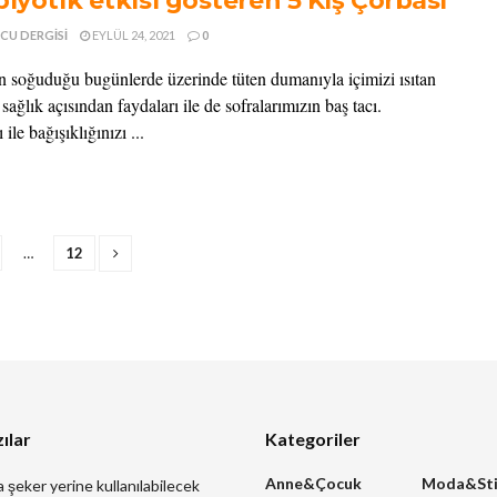
iyotik etkisi gösteren 5 Kış Çorbası
CU DERGISI
EYLÜL 24, 2021
0
n soğuduğu bugünlerde üzerinde tüten dumanıyla içimizi ısıtan
 sağlık açısından faydaları ile de sofralarımızın baş tacı.
 ile bağışıklığınızı ...
…
12
ılar
Kategoriler
Anne&Çocuk
Moda&Sti
a şeker yerine kullanılabilecek