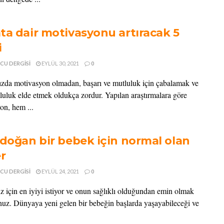
ta dair motivasyonu artıracak 5
i
CU DERGISI
EYLÜL 30, 2021
0
zda motivasyon olmadan, başarı ve mutluluk için çabalamak ve
tluluk elde etmek oldukça zordur. Yapılan araştırmalara göre
on, hem ...
 doğan bir bebek için normal olan
er
CU DERGISI
EYLÜL 24, 2021
0
z için en iyiyi istiyor ve onun sağlıklı olduğundan emin olmak
unuz. Dünyaya yeni gelen bir bebeğin başlarda yaşayabileceği ve