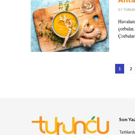
Antib
BY
TURUN
Havaları
çorbalar,
Çorbaları
1
2
Son Yaz
Tatlılard