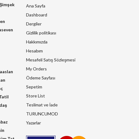
 Şimşek
Ana Sayfa
Dashboard
zen
Dergiler
aseven
Gizlilik politikası
Hakkımızda
Hesabım
Mesafeli Satış Sözleşmesi
My Orders
raaslan
Ödeme Sayfası
man
Sepetim
nç
Store List
atil
Teslimat ve İade
kdaş
TURUNCUMOD
hbaz
Yazarlar
in
üm Tat