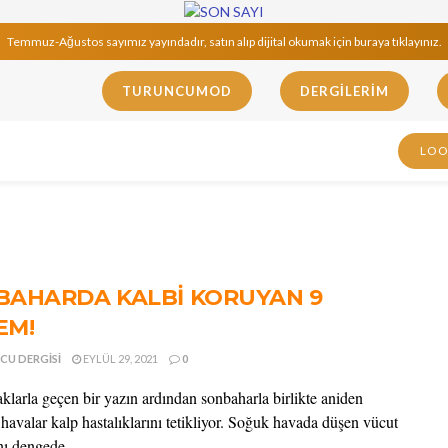
Temmuz-Ağustos sayımız yayındadır, satın alıp dijital okumak için buraya tıklayınız.
TURUNCUMOD
DERGILERIM
LO
BAHARDA KALBİ KORUYAN 9
EM!
CU DERGISI
EYLÜL 29, 2021
0
aklarla geçen bir yazın ardından sonbaharla birlikte aniden
havalar kalp hastalıklarını tetikliyor. Soğuk havada düşen vücut
nı dengede ...