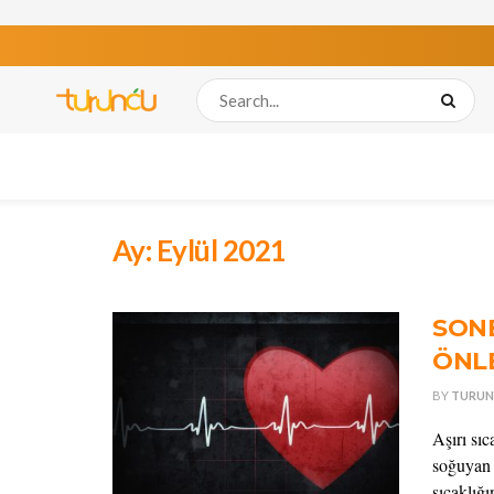
Ay:
Eylül 2021
SON
ÖNL
BY
TURUN
Aşırı sıc
soğuyan 
sıcaklığı