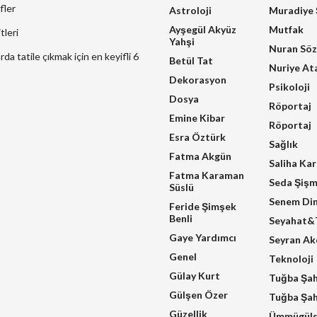
fler
Astroloji
Muradiye
Ayşegül Akyüz
Mutfak
tleri
Yahşi
Nuran Sö
a tatile çıkmak için en keyifli 6
Betül Tat
Nuriye At
Dekorasyon
Psikoloji
Dosya
Röportaj
Emine Kibar
Röportaj
Esra Öztürk
Sağlık
Fatma Akgün
Saliha Ka
Fatma Karaman
Seda Şiş
Süslü
Senem Di
Feride Şimşek
Benli
Seyahat&T
Gaye Yardımcı
Seyran A
Genel
Teknoloji
Gülay Kurt
Tuğba Şa
Gülşen Özer
Tuğba Şah
Güzellik
Ümmügüls