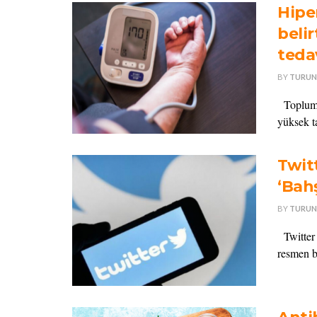
Hipe
belir
tedav
BY
TURUN
Toplumda
yüksek ta
Twit
‘Bahş
BY
TURUN
Twitter 
resmen ba