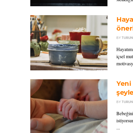
Haya
öner
BY
TURUN
Hayatımı
içsel mu
motivasy
Yeni
şeyl
BY
TURUN
Bebeğini
istiyors
...