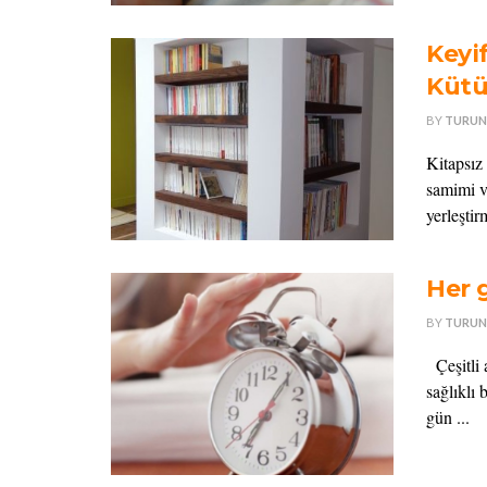
Keyif
Kütü
BY
TURUN
Kitapsız
samimi v
yerleştirm
Her 
BY
TURUN
Çeşitli 
sağlıklı
gün ...