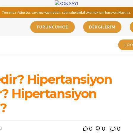
Temmuz-Ağustos sayımız yayındadır, satın alıp dijital okumak için buraya tıklayınız.
TURUNCUMOD
DERGILERIM
LO
dir? Hipertansiyon
ir? Hipertansiyon
r?
0
0
0
d