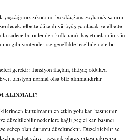
ık yaşadığımız sıkıntının bu olduğunu söylemek sanırım
 verilecek, elbette düzenli yürüyüş yapılacak ve elbette
iyonla sadece bu önlemleri kullanarak baş etmek mümkün
umu gibi yöntemler ise genellikle teselliden öte bir
eleri gerekir: Tansiyon ilaçları, ihtiyaç oldukça
 Evet, tansiyon normal olsa bile alınmalıdırlar.
M ALINMALI?
kilerinden kurtulmanın en etkin yolu kan basıncının
e düzeltilebilir nedenlere bağlı geçici kan basıncı
e sebep olan durumu düzeltmektir. Düzeltilebilir ve
selme sebat ediyor veya sık olarak ortaya çıkıyorsa