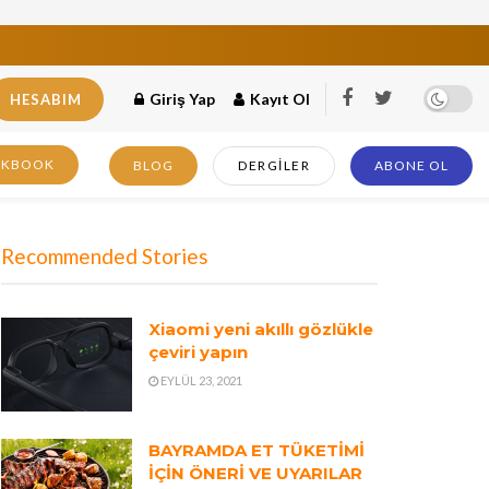
Giriş Yap
Kayıt Ol
HESABIM
OKBOOK
BLOG
DERGILER
ABONE OL
Recommended Stories
Xiaomi yeni akıllı gözlükle
çeviri yapın
EYLÜL 23, 2021
BAYRAMDA ET TÜKETİMİ
İÇİN ÖNERİ VE UYARILAR