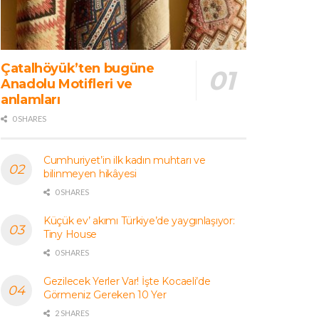
Çatalhöyük’ten bugüne
Anadolu Motifleri ve
anlamları
0 SHARES
Cumhuriyet’in ilk kadın muhtarı ve
bilinmeyen hikâyesi
0 SHARES
Küçük ev’ akımı Türkiye’de yaygınlaşıyor:
Tiny House
0 SHARES
Gezilecek Yerler Var! İşte Kocaeli’de
Görmeniz Gereken 10 Yer
2 SHARES