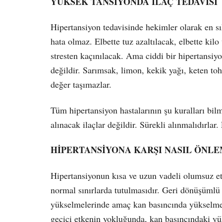
YÜKSEK TANSİYONDA İLAÇ TEDAVİSİ
Hipertansiyon tedavisinde hekimler olarak en s
hata olmaz. Elbette tuz azaltılacak, elbette kilo
stresten kaçınılacak. Ama ciddi bir hipertans
değildir. Sarımsak, limon, kekik yağı, keten toh
değer taşımazlar.
Tüm hipertansiyon hastalarının şu kuralları bilm
alınacak ilaçlar değildir. Sürekli alınmalıdırlar.
HİPERTANSİYONA KARŞI NASIL ÖNLE
Hipertansiyonun kısa ve uzun vadeli olumsuz et
normal sınırlarda tutulmasıdır. Geri dönüşümlü v
yükselmelerinde amaç kan basıncında yükselmey
geçici etkenin yokluğunda, kan basıncındaki yük