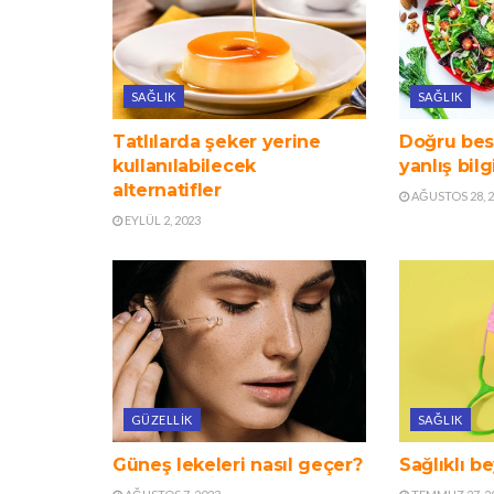
SAĞLIK
SAĞLIK
Tatlılarda şeker yerine
Doğru besl
kullanılabilecek
yanlış bilg
alternatifler
AĞUSTOS 28, 
EYLÜL 2, 2023
GÜZELLIK
SAĞLIK
Güneş lekeleri nasıl geçer?
Sağlıklı be