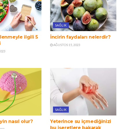
SAĞLIK
enmeyle ilgili 5
İncirin faydaları nelerdir?
i
AĞUSTOS 15, 2023
2023
SAĞLIK
yin nasıl olur?
Yeterince su içmediğinizi
bu işeretlere bakarak