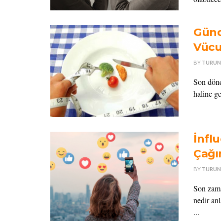
Günd
Vücu
BY
TURUN
Son döne
haline g
İnfl
Çağı
BY
TURUN
Son zama
nedir an
...