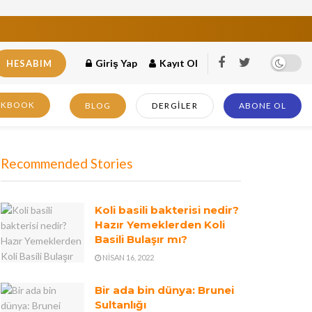
Giriş Yap
Kayıt Ol
HESABIM
OKBOOK
BLOG
DERGILER
ABONE OL
Recommended Stories
Koli basili bakterisi nedir?
Hazır Yemeklerden Koli
Basili Bulaşır mı?
NISAN 16, 2022
Bir ada bin dünya: Brunei
Sultanlığı