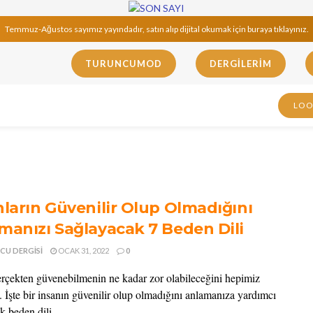
Temmuz-Ağustos sayımız yayındadır, satın alıp dijital okumak için buraya tıklayınız.
TURUNCUMOD
DERGILERIM
LO
nların Güvenilir Olup Olmadığını
manızı Sağlayacak 7 Beden Dili
CU DERGISI
OCAK 31, 2022
0
erçekten güvenebilmenin ne kadar zor olabileceğini hepimiz
. İşte bir insanın güvenilir olup olmadığını anlamanıza yardımcı
k beden dili ...