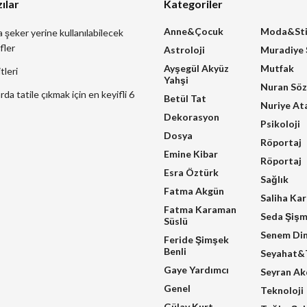
ılar
Kategoriler
Anne&Çocuk
Moda&Sti
a şeker yerine kullanılabilecek
fler
Astroloji
Muradiye
Ayşegül Akyüz
Mutfak
tleri
Yahşi
Nuran Sö
a tatile çıkmak için en keyifli 6
Betül Tat
Nuriye At
Dekorasyon
Psikoloji
Dosya
Röportaj
Emine Kibar
Röportaj
Esra Öztürk
Sağlık
Fatma Akgün
Saliha Ka
Fatma Karaman
Seda Şiş
Süslü
Senem Di
Feride Şimşek
Benli
Seyahat&T
Gaye Yardımcı
Seyran A
Genel
Teknoloji
Gülay Kurt