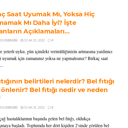
aç Saat Uyumak Mı, Yoksa Hiç
amak Mı Daha İyi? İşte
nların Açıklamaları…
CU DERGISI
OCAK 31, 2022
0
ve yeterli uyku, gün içindeki verimliliğinizin artmasına yardımcı
ki uyumak için zamanınız yoksa ne yapmalısınız? Birkaç saat
..
ıtığının belirtileri nelerdir? Bel fıtığı
 önlenir? Bel fıtığı nedir ve neden
?
CU DERGISI
OCAK 31, 2022
0
ğ hastalıklarının başında gelen bel fıtığı, oldukça
şmaya başladı. Toplumda her dört kişiden 2'sinde görülen bel