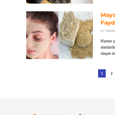
Maya
Fayd
BY
TURUN
Hamur iş
alanlard
ulaşan m
1
2