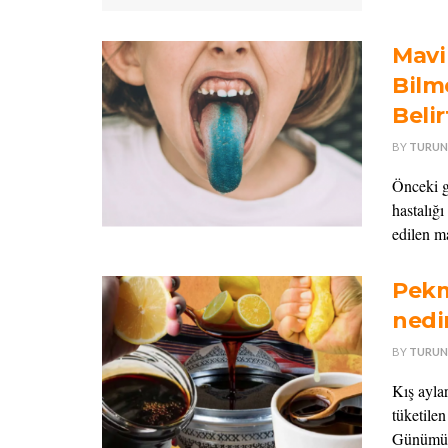
Mavi
Bilm
Belir
BY
TURUN
Önceki g
hastalığ
edilen ma
Pekm
nedir
BY
TURUN
Kış aylar
tüketilen
Günümüz