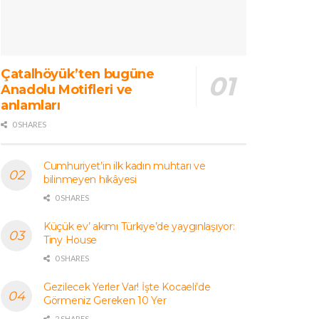
Çatalhöyük’ten bugüne
Anadolu Motifleri ve
anlamları
0 SHARES
Cumhuriyet’in ilk kadın muhtarı ve
bilinmeyen hikâyesi
0 SHARES
Küçük ev’ akımı Türkiye’de yaygınlaşıyor:
Tiny House
0 SHARES
Gezilecek Yerler Var! İşte Kocaeli’de
Görmeniz Gereken 10 Yer
2 SHARES