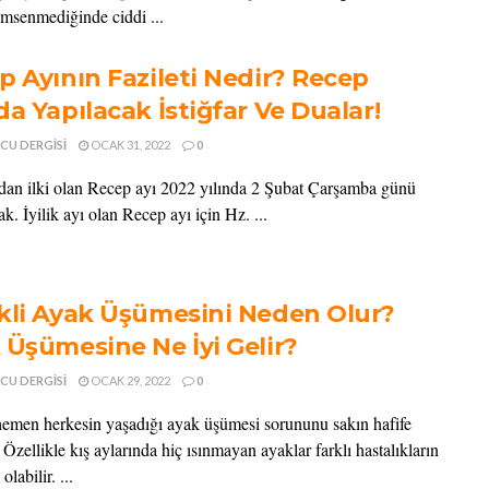
nemsenmediğinde ciddi ...
p Ayının Fazileti Nedir? Recep
da Yapılacak İstiğfar Ve Dualar!
CU DERGISI
OCAK 31, 2022
0
dan ilki olan Recep ayı 2022 yılında 2 Şubat Çarşamba günü
k. İyilik ayı olan Recep ayı için Hz. ...
kli Ayak Üşümesini Neden Olur?
 Üşümesine Ne İyi Gelir?
CU DERGISI
OCAK 29, 2022
0
men herkesin yaşadığı ayak üşümesi sorununu sakın hafife
Özellikle kış aylarında hiç ısınmayan ayaklar farklı hastalıkların
olabilir. ...