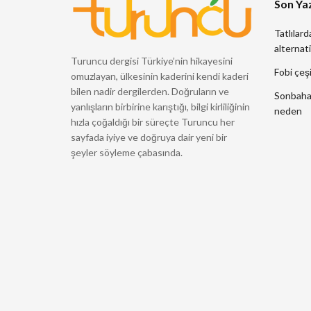
Son Yaz
Tatlılard
alternati
Turuncu dergisi Türkiye’nin hikayesini
Fobi çeşi
omuzlayan, ülkesinin kaderini kendi kaderi
bilen nadir dergilerden. Doğruların ve
Sonbahard
yanlışların birbirine karıştığı, bilgi kirliliğinin
neden
hızla çoğaldığı bir süreçte Turuncu her
sayfada iyiye ve doğruya dair yeni bir
şeyler söyleme çabasında.