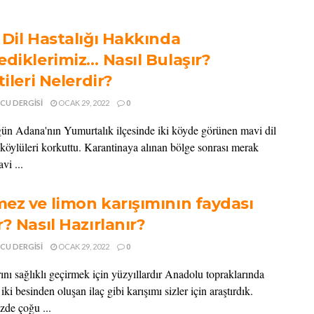
 Dil Hastalığı Hakkında
ediklerimiz… Nasıl Bulaşır?
tileri Nelerdir?
CU DERGISI
OCAK 29, 2022
0
ün Adana'nın Yumurtalık ilçesinde iki köyde görünen mavi dil
ı köylüleri korkuttu. Karantinaya alınan bölge sonrası merak
vi ...
ez ve limon karışımının faydası
? Nasıl Hazırlanır?
CU DERGISI
OCAK 29, 2022
0
ını sağlıklı geçirmek için yüzyıllardır Anadolu topraklarında
 iki besinden oluşan ilaç gibi karışımı sizler için araştırdık.
de çoğu ...