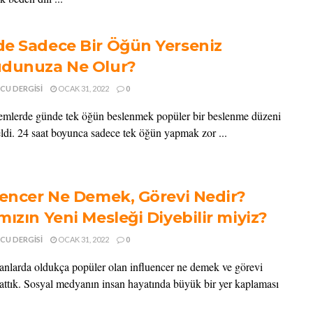
e Sadece Bir Öğün Yerseniz
dunuza Ne Olur?
CU DERGISI
OCAK 31, 2022
0
mlerde günde tek öğün beslenmek popüler bir beslenme düzeni
eldi. 24 saat boyunca sadece tek öğün yapmak zor ...
uencer Ne Demek, Görevi Nedir?
mızın Yeni Mesleği Diyebilir miyiz?
CU DERGISI
OCAK 31, 2022
0
nlarda oldukça popüler olan influencer ne demek ve görevi
lattık. Sosyal medyanın insan hayatında büyük bir yer kaplaması