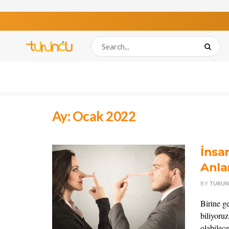
Ay:
Ocak 2022
İnsa
Anla
BY
TURUN
Birine g
biliyoruz
olabilece