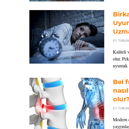
Birk
Uyum
Uzma
BY
TURUN
Kaliteli 
olur. Pe
uyumak .
Bel f
nasıl
olur
BY
TURUN
Modern ça
yaygınla