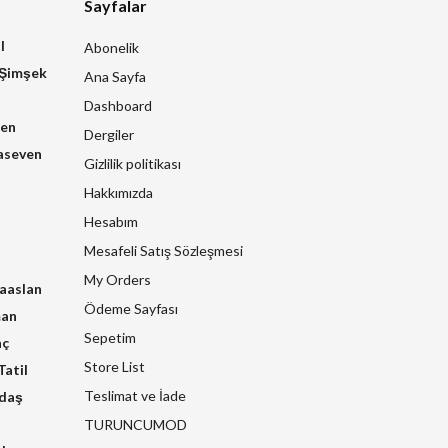
Sayfalar
l
Abonelik
 Şimşek
Ana Sayfa
Dashboard
zen
Dergiler
aseven
Gizlilik politikası
Hakkımızda
Hesabım
Mesafeli Satış Sözleşmesi
My Orders
raaslan
Ödeme Sayfası
man
Sepetim
nç
Store List
atil
Teslimat ve İade
kdaş
TURUNCUMOD