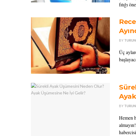
fıtığı ö
Rece
Ayın
BY
TURUN
Üç aylar
başlayaca
Süre
Ayak
BY
TURUN
Hemen he
almayın! 
habercisi 