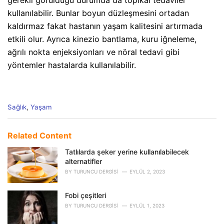
gerekli görüldüğü durumda da topikal tedaviler
kullanılabilir. Bunlar boyun düzleşmesini ortadan
kaldırmaz fakat hastanın yaşam kalitesini artırmada
etkili olur. Ayrıca kinezio bantlama, kuru iğneleme,
ağrılı nokta enjeksiyonları ve nöral tedavi gibi
yöntemler hastalarda kullanılabilir.
C
Sağlık
,
Yaşam
a
t
e
Related Content
g
o
Tatlılarda şeker yerine kullanılabilecek
r
alternatifler
i
BY
TURUNCU DERGISI
EYLÜL 2, 2023
e
s
Fobi çeşitleri
:
BY
TURUNCU DERGISI
EYLÜL 1, 2023