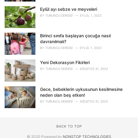
Eylül ayı sebze ve meyveleri
BY
TURUNCU DERGISI
EYLÜL 1, 2023
Birinci sınıfa başlayan çocuğa nasıl
davranılmalı?
BY
TURUNCU DERGISI
EYLÜL 1, 2023
Yeni Dekorasyon Fikirleri
BY
TURUNCU DERGISI
AĞUSTOS 31, 2023
Gece, bebeklerin uykusunun kesilmesine
neden olan beş etken!
BY
TURUNCU DERGISI
AĞUSTOS 31, 2023
BACK TO TOP
© 2020 Powered by
NONSTOP TECHNOLOGIES