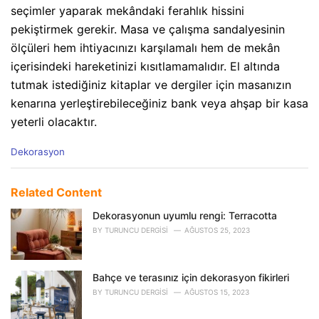
seçimler yaparak mekândaki ferahlık hissini
pekiştirmek gerekir. Masa ve çalışma sandalyesinin
ölçüleri hem ihtiyacınızı karşılamalı hem de mekân
içerisindeki hareketinizi kısıtlamamalıdır. El altında
tutmak istediğiniz kitaplar ve dergiler için masanızın
kenarına yerleştirebileceğiniz bank veya ahşap bir kasa
yeterli olacaktır.
C
Dekorasyon
a
t
e
Related Content
g
o
Dekorasyonun uyumlu rengi: Terracotta
r
BY
TURUNCU DERGISI
AĞUSTOS 25, 2023
i
e
s
Bahçe ve terasınız için dekorasyon fikirleri
:
BY
TURUNCU DERGISI
AĞUSTOS 15, 2023