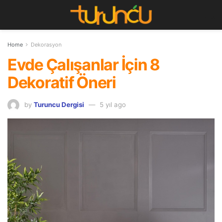
Home
Dekorasyon
Evde Çalışanlar İçin 8
Dekoratif Öneri
by
Turuncu Dergisi
5 yıl ago