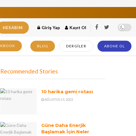
Giriş Yap
Kayıt Ol
HESABIM
OKBOOK
BLOG
DERGILER
ABONE OL
Recommended Stories
10 harika gemi rotası
AĞUSTOS 15, 2023
Güne Daha Enerjik
Başlamak İçin Neler