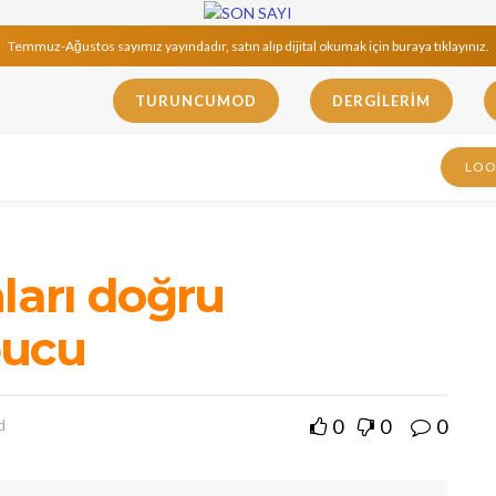
Temmuz-Ağustos sayımız yayındadır, satın alıp dijital okumak için buraya tıklayınız.
TURUNCUMOD
DERGILERIM
LO
ları doğru
pucu
0
0
0
d