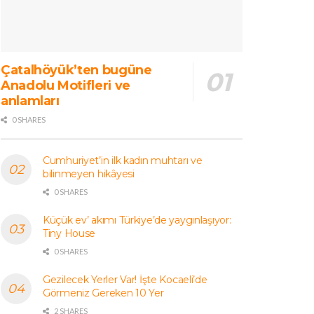
Çatalhöyük’ten bugüne
Anadolu Motifleri ve
anlamları
0 SHARES
Cumhuriyet’in ilk kadın muhtarı ve
bilinmeyen hikâyesi
0 SHARES
Küçük ev’ akımı Türkiye’de yaygınlaşıyor:
Tiny House
0 SHARES
Gezilecek Yerler Var! İşte Kocaeli’de
Görmeniz Gereken 10 Yer
2 SHARES