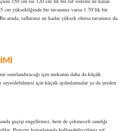
çüsü 150 cm ise 120 cm’lik bir raf sistemi ile kalan
65 cm yüksekliğinde bir tavanınız varsa 1.70’lik bir
. Bu arada, raflarınız ne kadar yüksek olursa tavanınız da
İMİ
mi sınırlandıracağı için mekanın daha da küçük
 seyredebilmesi için küçük aydınlatmalar ya da yerden
sında geçişi engellemez, hem de çekmeceli sandığı
ağlar. Pencere kenarlarında kullanabileceğiniz raf