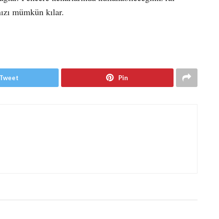
anızı mümkün kılar.
Tweet
Pin