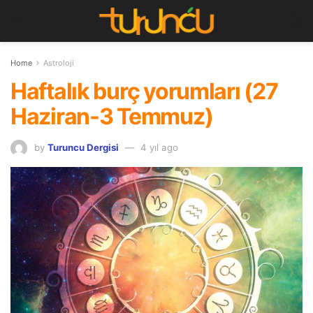
Home
Astroloji
Haftalık burç yorumları (27
Haziran-3 Temmuz)
by
Turuncu Dergisi
4 yıl ago