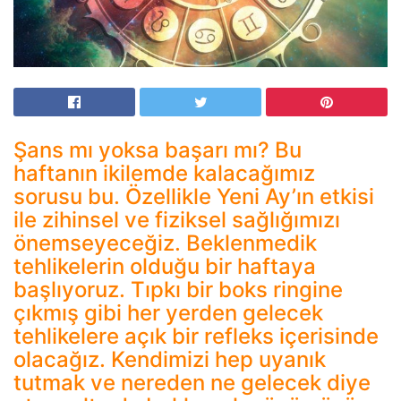
Şans mı yoksa başarı mı? Bu
haftanın ikilemde kalacağımız
sorusu bu. Özellikle Yeni Ay’ın etkisi
ile zihinsel ve fiziksel sağlığımızı
önemseyeceğiz. Beklenmedik
tehlikelerin olduğu bir haftaya
başlıyoruz. Tıpkı bir boks ringine
çıkmış gibi her yerden gelecek
tehlikelere açık bir refleks içerisinde
olacağız. Kendimizi hep uyanık
tutmak ve nereden ne gelecek diye