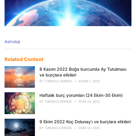
C
Astroloji
a
t
e
Related Content
g
o
8 Kasım 2022 Boğa burcunda Ay Tutulması
r
ve burçlara etkileri
i
BY
TURUNCU DERGISI
KASIM 7, 2022
e
s
Haftalık burç yorumları (24 Ekim-30 Ekim)
:
BY
TURUNCU DERGISI
EKIM 24, 2022
9 Ekim 2022 Koç Dolunay'ı ve burçlara etkileri
BY
TURUNCU DERGISI
EKIM 10, 2022