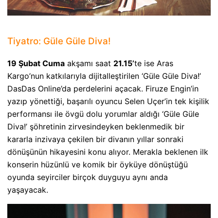
Tiyatro: Güle Güle Diva!
19 Şubat Cuma
akşamı saat
21.15’
te ise Aras
Kargo’nun katkılarıyla dijitalleştirilen ‘Güle Güle Diva!’
DasDas Online’da perdelerini açacak. Firuze Engin’in
yazıp yönettiği, başarılı oyuncu Selen Uçer’in tek kişilik
performansı ile övgü dolu yorumlar aldığı ‘Güle Güle
Diva!’ şöhretinin zirvesindeyken beklenmedik bir
kararla inzivaya çekilen bir divanın yıllar sonraki
dönüşünün hikayesini konu alıyor. Merakla beklenen ilk
konserin hüzünlü ve komik bir öyküye dönüştüğü
oyunda seyirciler birçok duyguyu aynı anda
yaşayacak.