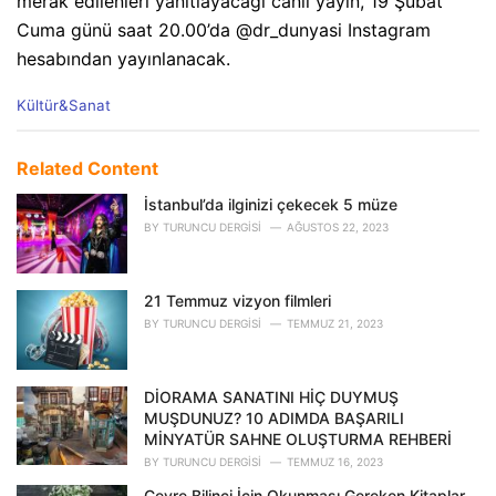
merak edilenleri yanıtlayacağı canlı yayın, 19 Şubat
Cuma günü saat 20.00’da @dr_dunyasi Instagram
hesabından yayınlanacak.
C
Kültür&Sanat
a
t
e
Related Content
g
o
İstanbul’da ilginizi çekecek 5 müze
r
BY
TURUNCU DERGISI
AĞUSTOS 22, 2023
i
e
s
21 Temmuz vizyon filmleri
:
BY
TURUNCU DERGISI
TEMMUZ 21, 2023
DİORAMA SANATINI HİÇ DUYMUŞ
MUŞDUNUZ? 10 ADIMDA BAŞARILI
MİNYATÜR SAHNE OLUŞTURMA REHBERİ
BY
TURUNCU DERGISI
TEMMUZ 16, 2023
Çevre Bilinci İçin Okunması Gereken Kitaplar