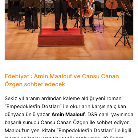
Edebiyat : Amin Maalouf ve Cansu Canan
Özgen sohbet edecek
Sekiz yıl aranın ardından kaleme aldığı yeni romanı
“Empedokles’in Dostları” ile okurların karşısına çıkan
dünyaca ünlü yazar
Amin Maalouf,
D&R canlı yayınında
başarılı sunucu Cansu Canan Özgen ile sohbet ediyor.
Maalouf’un yeni kitabı “Empedokles’in Dostları” ile ilgili