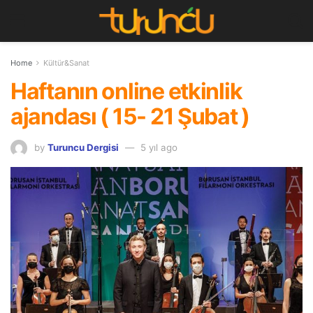
Home
Kültür&Sanat
Haftanın online etkinlik
ajandası ( 15- 21 Şubat )
by
Turuncu Dergisi
5 yıl ago