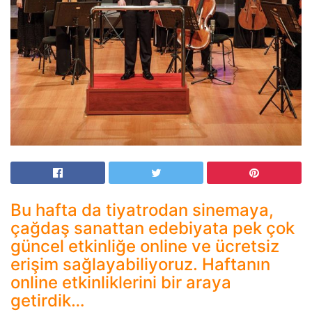
Bu hafta da tiyatrodan sinemaya,
çağdaş sanattan edebiyata pek çok
güncel etkinliğe online ve ücretsiz
erişim sağlayabiliyoruz. Haftanın
online etkinliklerini bir araya
getirdik…