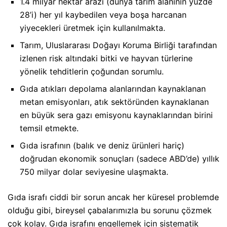
1.4 milyar hektar arazi (dünya tarım alanının yüzde
28’i) her yıl kaybedilen veya boşa harcanan
yiyecekleri üretmek için kullanılmakta.
Tarım, Uluslararası Doğayı Koruma Birliği tarafından
izlenen risk altındaki bitki ve hayvan türlerine
yönelik tehditlerin çoğundan sorumlu.
Gıda atıkları depolama alanlarından kaynaklanan
metan emisyonları, atık sektöründen kaynaklanan
en büyük sera gazı emisyonu kaynaklarından birini
temsil etmekte.
Gıda israfının (balık ve deniz ürünleri hariç)
doğrudan ekonomik sonuçları (sadece ABD’de) yıllık
750 milyar dolar seviyesine ulaşmakta.
Gıda israfı ciddi bir sorun ancak her küresel problemde
olduğu gibi, bireysel çabalarımızla bu sorunu çözmek
çok kolay. Gıda israfını engellemek için sistematik