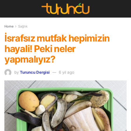
Home
Sağlık
İsrafsız mutfak hepimizin
hayali! Peki neler
yapmalıyız?
by
Turuncu Dergisi
6 yıl ago