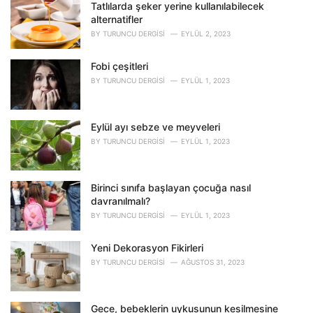
o
Tatlılarda şeker yerine kullanılabilecek
r
alternatifler
i
BY
TURUNCU DERGISI
EYLÜL 2, 2023
e
s
Fobi çeşitleri
:
BY
TURUNCU DERGISI
EYLÜL 1, 2023
Eylül ayı sebze ve meyveleri
BY
TURUNCU DERGISI
EYLÜL 1, 2023
Birinci sınıfa başlayan çocuğa nasıl
davranılmalı?
BY
TURUNCU DERGISI
EYLÜL 1, 2023
Yeni Dekorasyon Fikirleri
BY
TURUNCU DERGISI
AĞUSTOS 31, 2023
Gece, bebeklerin uykusunun kesilmesine