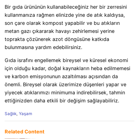
Bir gıda ürününün kullanabileceğiniz her bir zerresini
kullanmanıza rağmen elinizde yine de atık kaldıysa,
son çare olarak kompost yapabilir ve bu atıkların
metan gazı çıkararak havayı zehirlemesi yerine
toprakta çözünerek azot döngüsüne katkıda
bulunmasına yardım edebilirsiniz.
Gıda israfını engellemek bireysel ve küresel ekonomi
için olduğu kadar, doğal kaynakların heba edilmemesi
ve karbon emisyonunun azaltılması açısından da
önemli. Bireysel olarak üzerimize düşenleri yapar ve
yiyecek atıklarımızı minimuma indirebilirsek, tahmin
ettiğinizden daha etkili bir değişim sağlayabiliriz.
C
Sağlık
,
Yaşam
a
t
e
Related Content
g