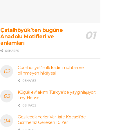
Çatalhöyük’ten bugüne
Anadolu Motifleri ve
anlamları
0 SHARES
Cumhuriyet’in ilk kadın muhtarı ve
bilinmeyen hikâyesi
0 SHARES
Küçük ev’ akımı Türkiye’de yaygınlaşıyor:
Tiny House
0 SHARES
Gezilecek Yerler Var! İşte Kocaeli’de
Görmeniz Gereken 10 Yer
2 SHARES