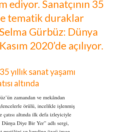
m ediyor. Sanatçının 35
ne tematik duraklar
“Selma Gürbüz: Dünya
5 Kasım 2020’de açılıyor.
5 yıllık sanat yaşamı
tısı altında
büz’ün zamandan ve mekândan
ylencelerle örülü, incelikle işlenmiş
 çatısı altında ilk defa izleyiciyle
 Dünya Diye Bir Yer” adlı sergi,
at pratiğini ve kendine özgü imge