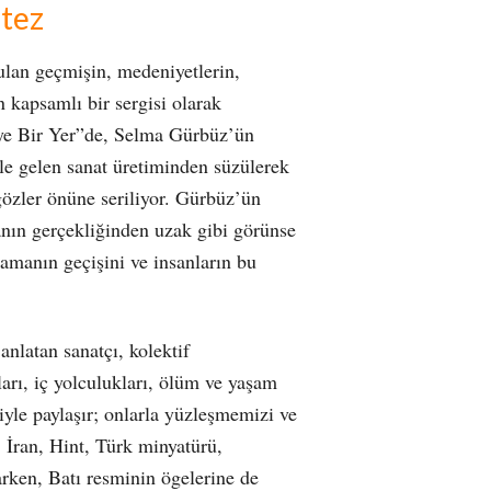
ntez
ulan geçmişin, medeniyetlerin,
n kapsamlı bir sergisi olarak
iye Bir Yer”de, Selma Gürbüz’ün
hale gelen sanat üretiminden süzülerek
 gözler önüne seriliyor. Gürbüz’ün
anın gerçekliğinden uzak gibi görünse
 zamanın geçişini ve insanların bu
anlatan sanatçı, kolektif
ları, iç yolculukları, ölüm ve yaşam
ciyle paylaşır; onlarla yüzleşmemizi ve
 İran, Hint, Türk minyatürü,
arken, Batı resminin ögelerine de