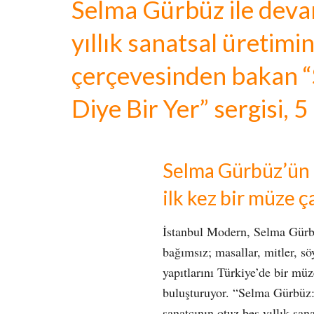
Selma Gürbüz ile deva
yıllık sanatsal üretimi
çerçevesinden bakan 
Diye Bir Yer” sergisi, 
Selma Gürbüz’ün 3
ilk kez bir müze ça
İstanbul Modern, Selma Gür
bağımsız; masallar, mitler, sö
yapıtlarını Türkiye’de bir müze
buluşturuyor. “Selma Gürbüz:
sanatçının otuz beş yıllık san