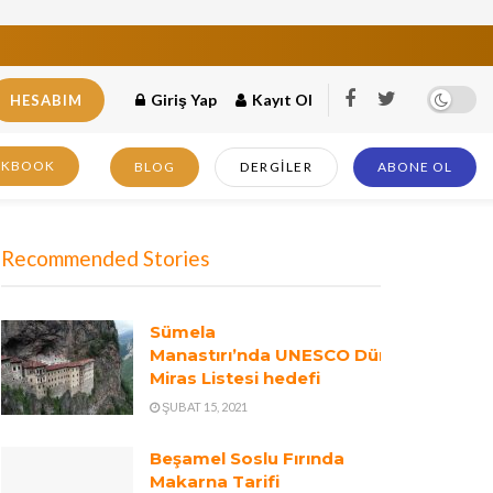
Giriş Yap
Kayıt Ol
HESABIM
OKBOOK
BLOG
DERGILER
ABONE OL
Recommended Stories
Sümela
Manastırı’nda UNESCO Dünya
Miras Listesi hedefi
ŞUBAT 15, 2021
Beşamel Soslu Fırında
Makarna Tarifi