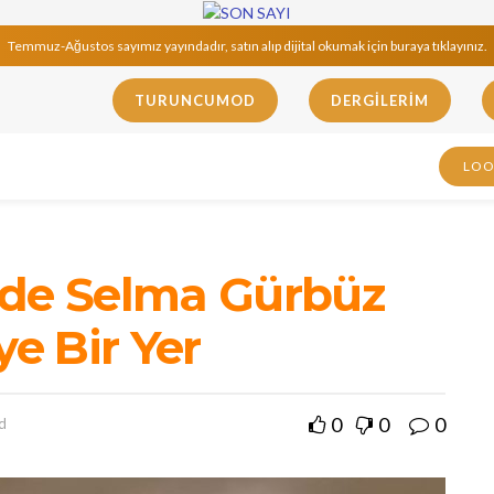
Temmuz-Ağustos sayımız yayındadır, satın alıp dijital okumak için buraya tıklayınız.
TURUNCUMOD
DERGILERIM
LO
’de Selma Gürbüz
ye Bir Yer
0
0
0
d