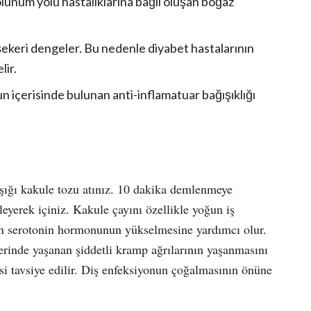
lunum yolu hastalıklarına bağlı oluşan boğaz
keri dengeler. Bu nedenle diyabet hastalarının
lir.
 içerisinde bulunan anti-inflamatuar bağışıklığı
.
aşığı kakule tozu atınız. 10 dakika demlenmeye
leyerek içiniz. Kakule çayını özellikle yoğun iş
an serotonin hormonunun yükselmesine yardımcı olur.
erinde yaşanan şiddetli kramp ağrılarının yaşanmasını
si tavsiye edilir. Diş enfeksiyonun çoğalmasının önüne