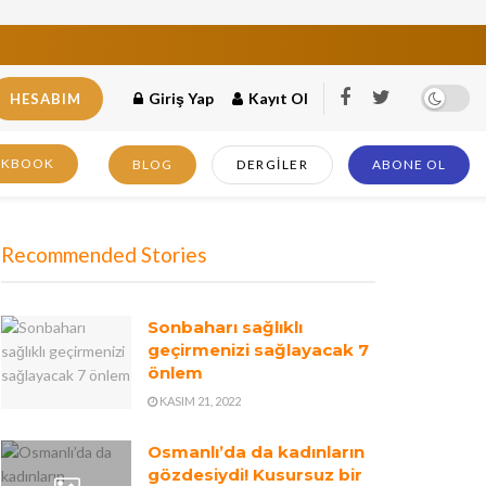
Giriş Yap
Kayıt Ol
HESABIM
OKBOOK
BLOG
DERGILER
ABONE OL
Recommended Stories
Sonbaharı sağlıklı
geçirmenizi sağlayacak 7
önlem
KASIM 21, 2022
Osmanlı’da da kadınların
gözdesiydi! Kusursuz bir