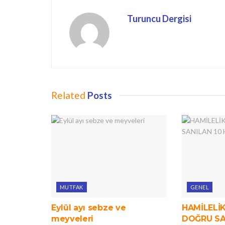
Turuncu Dergisi
Related
Posts
MUTFAK
GENEL
Eylül ayı sebze ve
HAMİLELİ
meyveleri
DOĞRU SA