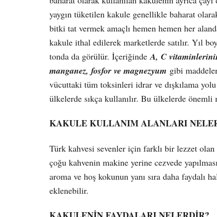
yaygın tüketilen kakule genellikle baharat olarak
bitki tat vermek amaçlı hemen hemen her aland
kakule ithal edilerek marketlerde satılır. Yıl boy
tonda da görülür. İçeriğinde
A, C vitaminlerin
manganez, fosfor ve magnezyum
gibi maddeler 
vücuttaki tüm toksinleri idrar ve dışkılama yol
ülkelerde sıkça kullanılır. Bu ülkelerde önemli 
KAKULE KULLANIM ALANLARI NELE
Türk kahvesi sevenler için farklı bir lezzet ola
çoğu kahvenin makine yerine cezvede yapılması
aroma ve hoş kokunun yanı sıra daha faydalı hal
eklenebilir.
KAKULENİN FAYDALARI NELERDİR?