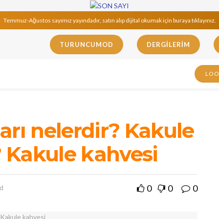
Temmuz-Ağustos sayımız yayındadır, satın alıp dijital okumak için buraya tıklayınız.
TURUNCUMOD
DERGILERIM
LO
arı nelerdir? Kakule
? Kakule kahvesi
0
0
0
ad