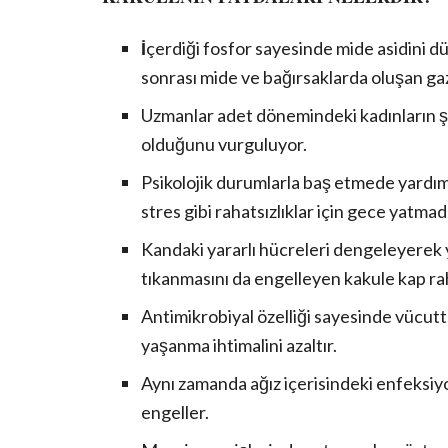
İ
çerdiği fosfor sayesinde mide asidini düz
sonrası mide ve bağırsaklarda oluşan gaz
Uzmanlar adet dönemindeki kadınların şid
olduğunu vurguluyor.
Psikolojik durumlarla baş etmede yardımc
stres gibi rahatsızlıklar için gece yatma
Kandaki yararlı hücreleri dengeleyerek y
tıkanmasını da engelleyen kakule kap raha
Antimikrobiyal özelliği sayesinde vücutt
yaşanma ihtimalini azaltır.
Aynı zamanda ağız içerisindeki enfeksiyo
engeller.