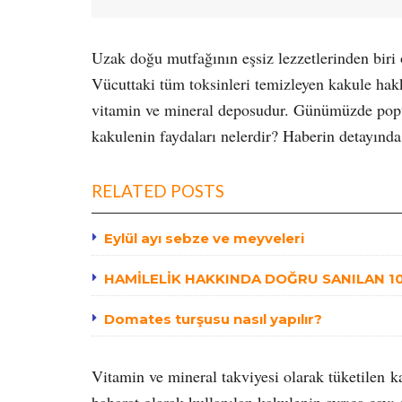
Uzak doğu mutfağının eşsiz lezzetlerinden biri 
Vücuttaki tüm toksinleri temizleyen kakule hakkı
vitamin ve mineral deposudur. Günümüzde popül
kakulenin faydaları nelerdir? Haberin detayında 
RELATED POSTS
Eylül ayı sebze ve meyveleri
HAMİLELİK HAKKINDA DOĞRU SANILAN 10 
Domates turşusu nasıl yapılır?
Vitamin ve mineral takviyesi olarak tüketilen ka
baharat olarak kullanılan kakulenin ayrıca çayı 