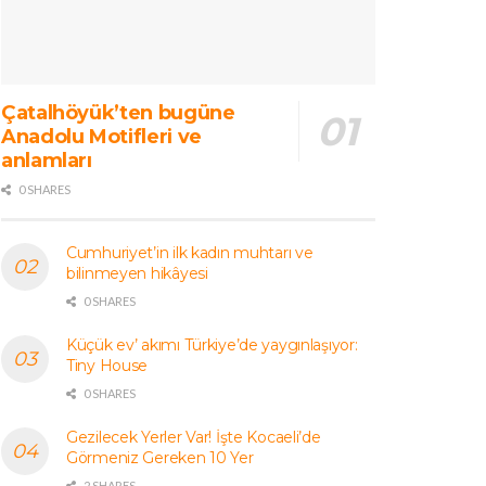
Çatalhöyük’ten bugüne
Anadolu Motifleri ve
anlamları
0 SHARES
Cumhuriyet’in ilk kadın muhtarı ve
bilinmeyen hikâyesi
0 SHARES
Küçük ev’ akımı Türkiye’de yaygınlaşıyor:
Tiny House
0 SHARES
Gezilecek Yerler Var! İşte Kocaeli’de
Görmeniz Gereken 10 Yer
2 SHARES