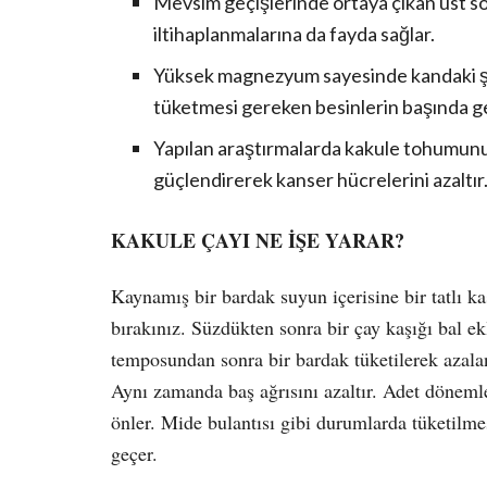
Mevsim geçişlerinde ortaya çıkan üst so
iltihaplanmalarına da fayda sağlar.
Yüksek magnezyum sayesinde kandaki şe
tüketmesi gereken besinlerin başında ge
Yapılan araştırmalarda kakule tohumunun
güçlendirerek kanser hücrelerini azaltır
KAKULE ÇAYI NE İŞE YARAR?
Kaynamış bir bardak suyun içerisine bir tatlı k
bırakınız. Süzdükten sonra bir çay kaşığı bal ek
temposundan sonra bir bardak tüketilerek azal
Aynı zamanda baş ağrısını azaltır. Adet döneml
önler. Mide bulantısı gibi durumlarda tüketilme
geçer.