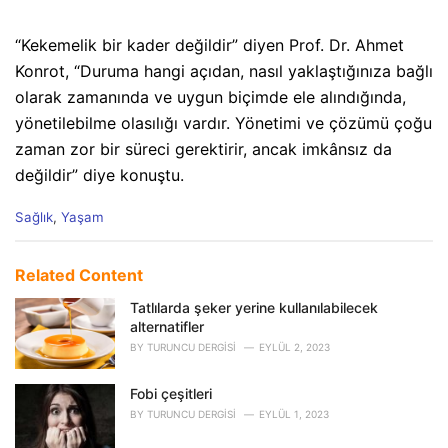
“Kekemelik bir kader değildir” diyen Prof. Dr. Ahmet
Konrot, “Duruma hangi açıdan, nasıl yaklaştığınıza bağlı
olarak zamanında ve uygun biçimde ele alındığında,
yönetilebilme olasılığı vardır. Yönetimi ve çözümü çoğu
zaman zor bir süreci gerektirir, ancak imkânsız da
değildir” diye konuştu.
C
Sağlık
,
Yaşam
a
t
e
Related Content
g
o
Tatlılarda şeker yerine kullanılabilecek
r
alternatifler
i
BY
TURUNCU DERGISI
EYLÜL 2, 2023
e
s
Fobi çeşitleri
:
BY
TURUNCU DERGISI
EYLÜL 1, 2023