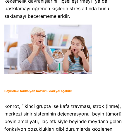
kekemelik davranışlarını “içselleştirmeyi” ya da
baskılamayı öğrenen kişilerin stres altında bunu
saklamayı becerememeleridir.
Beyindeki fonksiyon bozuklukları yol açabilir
Konrot, “İkinci grupta ise kafa travması, strok (inme),
merkezi sinir sisteminin dejenerasyonu, beyin tümörü,
beyin ameliyatı, ilaç etkisiyle beyinde meydana gelen
fonksiyon bozuklukları gibi durumlarda gözlenen