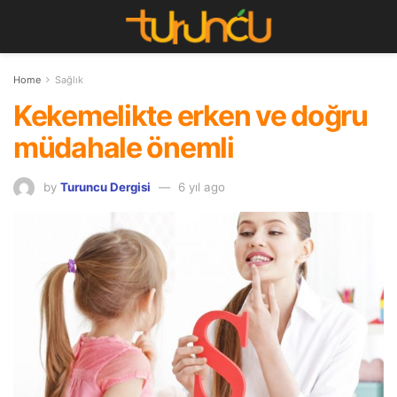
Home
Sağlık
Kekemelikte erken ve doğru
müdahale önemli
by
Turuncu Dergisi
6 yıl ago