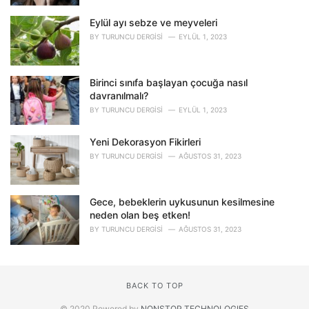
Eylül ayı sebze ve meyveleri
BY
TURUNCU DERGISI
EYLÜL 1, 2023
Birinci sınıfa başlayan çocuğa nasıl
davranılmalı?
BY
TURUNCU DERGISI
EYLÜL 1, 2023
Yeni Dekorasyon Fikirleri
BY
TURUNCU DERGISI
AĞUSTOS 31, 2023
Gece, bebeklerin uykusunun kesilmesine
neden olan beş etken!
BY
TURUNCU DERGISI
AĞUSTOS 31, 2023
BACK TO TOP
© 2020 Powered by
NONSTOP TECHNOLOGIES