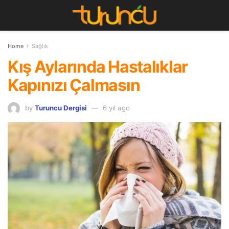
Home
Sağlık
Kış Aylarında Hastalıklar
Kapınızı Çalmasın
by
Turuncu Dergisi
6 yıl ago