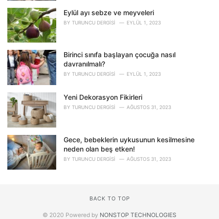
Eylül ayı sebze ve meyveleri
BY
TURUNCU DERGISI
EYLÜL 1, 2023
Birinci sınıfa başlayan çocuğa nasıl
davranılmalı?
BY
TURUNCU DERGISI
EYLÜL 1, 2023
Yeni Dekorasyon Fikirleri
BY
TURUNCU DERGISI
AĞUSTOS 31, 2023
Gece, bebeklerin uykusunun kesilmesine
neden olan beş etken!
BY
TURUNCU DERGISI
AĞUSTOS 31, 2023
BACK TO TOP
© 2020 Powered by
NONSTOP TECHNOLOGIES