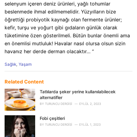
selenyum içeren deniz ürünleri, yağlı tohumlar
beslenmede ihmal edilmemelidir. Yüzyılların bize
öğrettiği probiyotik kaynağı olan fermente ürünler;
kefir, turşu ve yoğurt gibi gıdaların günlük olarak
tüketimine özen gösterilmeli. Bütün bunlar önemli ama
en önemlisi mutluluk! Havalar nasıl olursa olsun sizin
havanız her derde derman olacaktır… ”
C
Sağlık
,
Yaşam
a
t
e
Related Content
g
o
Tatlılarda şeker yerine kullanılabilecek
r
alternatifler
i
BY
TURUNCU DERGISI
EYLÜL 2, 2023
e
s
Fobi çeşitleri
:
BY
TURUNCU DERGISI
EYLÜL 1, 2023