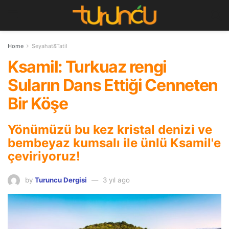
Home
Seyahat&Tatil
Ksamil: Turkuaz rengi
Suların Dans Ettiği Cenneten
Bir Köşe
Yönümüzü bu kez kristal denizi ve
bembeyaz kumsalı ile ünlü Ksamil'e
çeviriyoruz!
by
Turuncu Dergisi
3 yıl ago