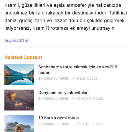
Ksamil, güzellikleri ve eşsiz atmosferiyle hafızanızda
unutulmaz bir iz bırakacak bir destinasyondur. Tatilinizi
deniz, güneş, tarih ve lezzet dolu bir şekilde geçirmek
istiyorsanız, Ksamil’i rotanıza eklemeyi unutmayın.
C
Seyahat&Tatil
a
t
e
Related Content
g
o
Sonbaharda tatile çıkmak için en keyifli 6
r
neden
i
BY
TURUNCU DERGISI
EYLÜL 1, 2023
e
s
Dünyanın en iyi aktiviteleri
:
BY
TURUNCU DERGISI
AĞUSTOS 17, 2023
10 harika gemi rotası
BY
TURUNCU DERGISI
AĞUSTOS 15, 2023