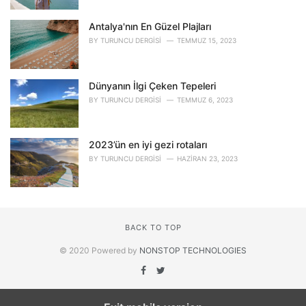
Antalya'nın En Güzel Plajları
BY
TURUNCU DERGISI
TEMMUZ 15, 2023
Dünyanın İlgi Çeken Tepeleri
BY
TURUNCU DERGISI
TEMMUZ 6, 2023
2023’ün en iyi gezi rotaları
BY
TURUNCU DERGISI
HAZIRAN 23, 2023
BACK TO TOP
© 2020 Powered by
NONSTOP TECHNOLOGIES