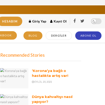
Giriş Yap
Kayıt Ol
HESABIM
OKBOOK
BLOG
DERGILER
ABONE OL
Recommended Stories
‘Korona’ya bağlı o
hastalıkta artış var!
EYLÜL 20, 2021
Dünya kahvaltıyı nasıl
yapıyor?