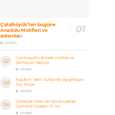
Çatalhöyük’ten bugüne
Anadolu Motifleri ve
anlamları
0 SHARES
Cumhuriyet’in ilk kadın muhtarı ve
bilinmeyen hikâyesi
0 SHARES
Küçük ev’ akımı Türkiye’de yaygınlaşıyor:
Tiny House
0 SHARES
Gezilecek Yerler Var! İşte Kocaeli’de
Görmeniz Gereken 10 Yer
2 SHARES