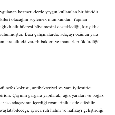
uygulanan kozmetiklerde yaygın kullanılan bir bitkidir.
 etkileri olacağını söylemek mümkündür. Yapılan
ğlıklı cilt hücresi büyümesini desteklediği, kırışıklık
 bulunmuştur. Bazı çalışmalarda, adaçayı özünün yara
ı sıra ciltteki zararlı bakteri ve mantarları öldürdüğü
ü nefes kokusu, antibakteriyel ve yara iyileştirici
biridir. Çayının gargara yapılarak, ağız yaraları ve boğaz
lar ise adaçayının içerdiği rosmarinik aside atfedilir.
aşlatabileceği, ayrıca ruh halini ve hafızayı geliştirdiği