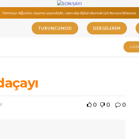
Temmuz-Ağustos sayımız yayındadır, satın alıp dijital okumak için buraya tıklayınız.
TURUNCUMOD
DERGILERIM
LO
Adaçayı
0
0
0
ad