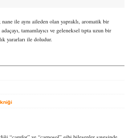
; nane ile aynı aileden olan yapraklı, aromatik bir
n adaçayı, tamamlayıcı ve geleneksel tıpta uzun bir
ık yararları ile doludur.
ekniği
diği “camfor” ve “carnosol” gibi bileşenler sayesinde,