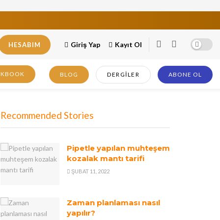
Giriş Yap
Kayıt Ol
HESABIM
OKBOOK
BLOG
DERGILER
ABONE OL
Recommended Stories
Pipetle yapılan muhteşem
kozalak mantı tarifi
ŞUBAT 11, 2022
Zaman planlaması nasıl
yapılır?