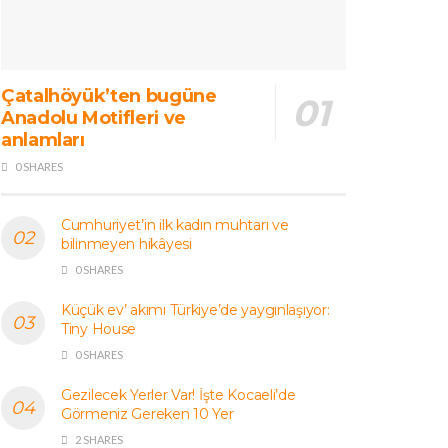
Çatalhöyük’ten bugüne
Anadolu Motifleri ve
anlamları
0 SHARES
Cumhuriyet’in ilk kadın muhtarı ve
bilinmeyen hikâyesi
0 SHARES
Küçük ev’ akımı Türkiye’de yaygınlaşıyor:
Tiny House
0 SHARES
Gezilecek Yerler Var! İşte Kocaeli’de
Görmeniz Gereken 10 Yer
2 SHARES