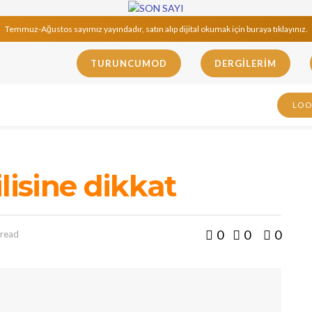
Temmuz-Ağustos sayımız yayındadır, satın alıp dijital okumak için buraya tıklayınız.
TURUNCUMOD
DERGILERIM
LO
lisine dikkat
0
0
0
 read