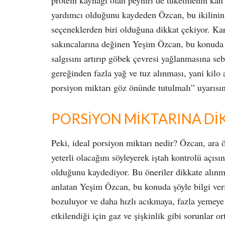
protein kaynağı olan peyniri de tüketmenin kan
yardımcı olduğunu kaydeden Özcan, bu ikilinin 
seçeneklerden biri olduğuna dikkat çekiyor. Ka
sakıncalarına değinen Yeşim Özcan, bu konuda 
salgısını artırıp göbek çevresi yağlanmasına seb
gereğinden fazla yağ ve tuz alınması, yani kilo 
porsiyon miktarı göz önünde tutulmalı” uyarısı
PORSİYON MİKTARINA Dİ
Peki, ideal porsiyon miktarı nedir? Özcan, ara ö
yeterli olacağını söyleyerek iştah kontrolü açı
olduğunu kaydediyor. Bu öneriler dikkate alınmad
anlatan Yeşim Özcan, bu konuda şöyle bilgi veri
bozuluyor ve daha hızlı acıkmaya, fazla yemeye
etkilendiği için gaz ve şişkinlik gibi sorunlar o