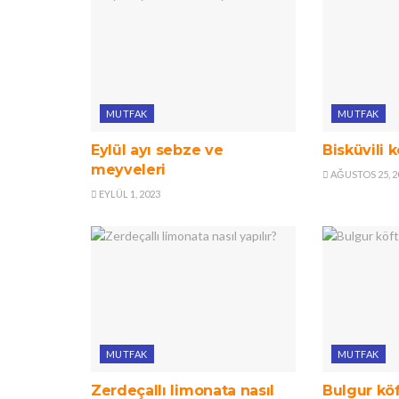
MUTFAK
MUTFAK
Eylül ayı sebze ve
Bisküvili 
meyveleri
AĞUSTOS 25, 2
EYLÜL 1, 2023
MUTFAK
MUTFAK
Zerdeçallı limonata nasıl
Bulgur köft