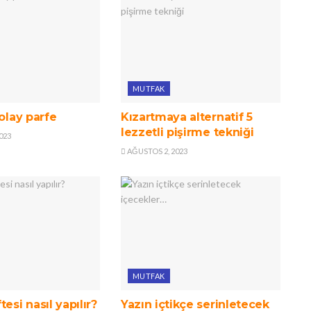
MUTFAK
kolay parfe
Kızartmaya alternatif 5
lezzetli pişirme tekniği
023
AĞUSTOS 2, 2023
MUTFAK
esi nasıl yapılır?
Yazın içtikçe serinletecek