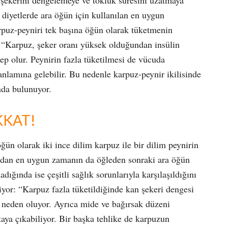
 şekerini dengelemeye ve tokluk süresini uzatmaya
diyetlerde ara öğün için kullanılan en uygun
rpuz-peyniri tek başına öğün olarak tüketmenin
“Karpuz, şeker oranı yüksek olduğundan insülin
ep olur. Peynirin fazla tüketilmesi de vücuda
anlamına gelebilir. Bu nedenle karpuz-peynir ikilisinde
nda bulunuyor.
KKAT!
ğün olarak iki ince dilim karpuz ile bir dilim peynirin
sından en uygun zamanın da öğleden sonraki ara öğün
ığında ise çeşitli sağlık sorunlarıyla karşılaşıldığını
yor: “Karpuz fazla tüketildiğinde kan şekeri dengesi
 neden oluyor. Ayrıca mide ve bağırsak düzeni
rtaya çıkabiliyor. Bir başka tehlike de karpuzun