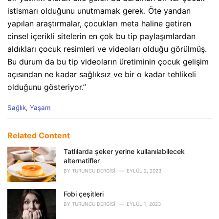
istismarı olduğunu unutmamak gerek. Öte yandan
yapılan araştırmalar, çocukları meta haline getiren
cinsel içerikli sitelerin en çok bu tip paylaşımlardan
aldıkları çocuk resimleri ve videoları olduğu görülmüş.
Bu durum da bu tip videoların üretiminin çocuk gelişim
açısından ne kadar sağlıksız ve bir o kadar tehlikeli
olduğunu gösteriyor.”
C
Sağlık
,
Yaşam
a
t
e
Related Content
g
o
Tatlılarda şeker yerine kullanılabilecek
r
alternatifler
i
BY
TURUNCU DERGISI
EYLÜL 2, 2023
e
s
Fobi çeşitleri
:
BY
TURUNCU DERGISI
EYLÜL 1, 2023