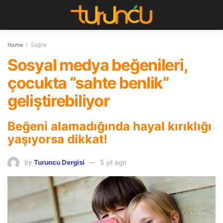
Home
Sağlık
Sosyal medya beğenileri,
çocukta “sahte benlik”
geliştirebiliyor
Beğeni alamadığında hayal kırıklığı
yaşıyorsa dikkat!
by
Turuncu Dergisi
5 yıl ago