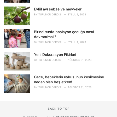
Eylül ayı sebze ve meyveleri
BY
TURUNCU DERGISI
EYLÜL 1, 2023
Birinci sınıfa başlayan çocuğa nasıl
davranılmalı?
BY
TURUNCU DERGISI
EYLÜL 1, 2023
Yeni Dekorasyon Fikirleri
BY
TURUNCU DERGISI
AĞUSTOS 31, 2023
Gece, bebeklerin uykusunun kesilmesine
neden olan beş etken!
BY
TURUNCU DERGISI
AĞUSTOS 31, 2023
BACK TO TOP