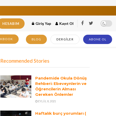
Giriş Yap
Kayıt Ol
HESABIM
OKBOOK
BLOG
DERGILER
ABONE OL
Recommended Stories
Pandemide Okula Dönüş
Rehberi: Ebeveynlerin ve
Öğrencilerin Alması
Gereken Önlemler
EYLÜL 8, 2021
Haftalık burç yorumları (