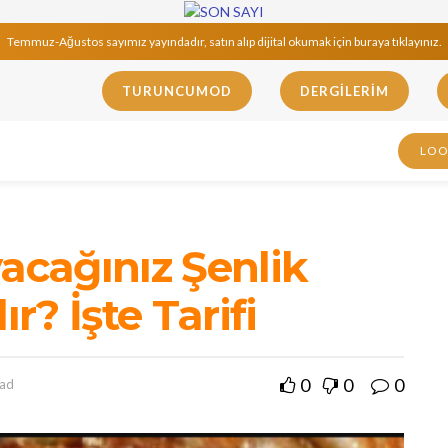
Temmuz-Ağustos sayımız yayındadır, satın alıp dijital okumak için buraya tıklayınız.
TURUNCUMOD
DERGILERIM
LO
cağınız Şenlik
ır? İşte Tarifi
0
0
0
ead