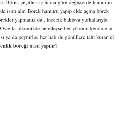
ihi. Börek çeşitleri iç harca göre değişse de hamurun
e de isim alır. Börek hamuru yapıp elde açma börek
örekler yapmanız da , incecik baklava yufkalarıyla
yle ki ülkemizde neredeyse her yörenin kendine ait
si ya da peynirlisi her hali ile gönüllere taht kuran el
şenlik böreği
nasıl yapılır?