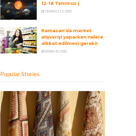
12-18 Temmuz )
TEMMUZ 12, 2021
Ramazan’da market
alışverişi yaparken nelere
dikkat edilmesi gerekir
NISAN 30, 2021
Popular Stories