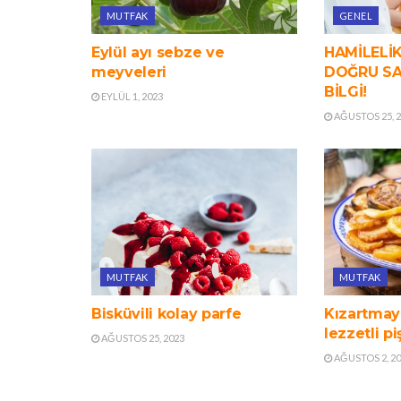
MUTFAK
GENEL
Eylül ayı sebze ve
HAMİLELİ
meyveleri
DOĞRU SA
BİLGİ!
EYLÜL 1, 2023
AĞUSTOS 25, 
MUTFAK
MUTFAK
Bisküvili kolay parfe
Kızartmaya
lezzetli p
AĞUSTOS 25, 2023
AĞUSTOS 2, 2