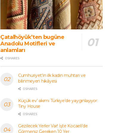
Çatalhöyük’ten bugüne
Anadolu Motifleri ve
anlamları
0 SHARES
Cumhuriyet’in ilk kadın muhtarı ve
bilinmeyen hikâyesi
0 SHARES
Küçük ev’ akımı Türkiye’de yaygınlaşıyor:
Tiny House
0 SHARES
Gezilecek Yerler Var! İşte Kocaeli’de
Görmeniz Gereken 10 Yer