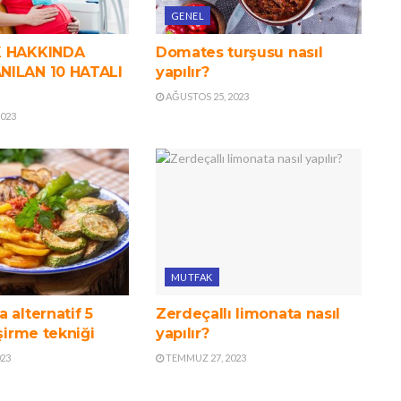
GENEL
K HAKKINDA
Domates turşusu nasıl
NILAN 10 HATALI
yapılır?
AĞUSTOS 25, 2023
2023
MUTFAK
 alternatif 5
Zerdeçallı limonata nasıl
işirme tekniği
yapılır?
023
TEMMUZ 27, 2023