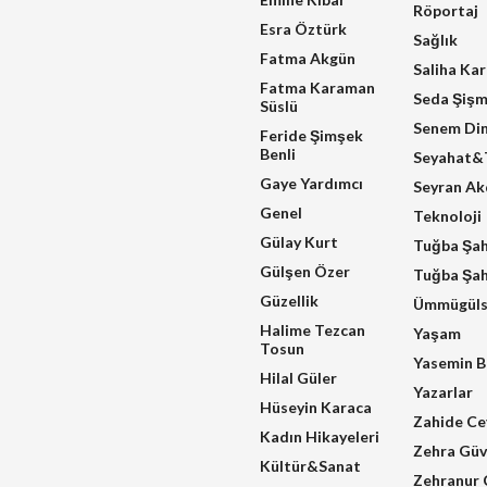
Röportaj
Esra Öztürk
Sağlık
Fatma Akgün
Saliha Ka
Fatma Karaman
Seda Şiş
Süslü
Senem Di
Feride Şimşek
Benli
Seyahat&T
Gaye Yardımcı
Seyran A
Genel
Teknoloji
Gülay Kurt
Tuğba Şa
Gülşen Özer
Tuğba Şah
Güzellik
Ümmügüls
Halime Tezcan
Yaşam
Tosun
Yasemin B
Hilal Güler
Yazarlar
Hüseyin Karaca
Zahide Ce
Kadın Hikayeleri
Zehra Güv
Kültür&Sanat
Zehranur 