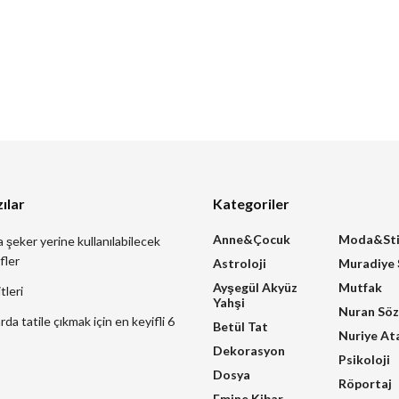
ılar
Kategoriler
Anne&Çocuk
Moda&Sti
a şeker yerine kullanılabilecek
fler
Astroloji
Muradiye
Ayşegül Akyüz
Mutfak
tleri
Yahşi
Nuran Sö
a tatile çıkmak için en keyifli 6
Betül Tat
Nuriye At
Dekorasyon
Psikoloji
Dosya
Röportaj
Emine Kibar