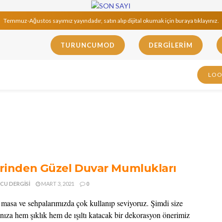
Temmuz-Ağustos sayımız yayındadır, satın alıp dijital okumak için buraya tıklayınız.
TURUNCUMOD
DERGILERIM
LO
irinden Güzel Duvar Mumlukları
CU DERGISI
MART 3, 2021
0
masa ve sehpalarımızda çok kullanıp seviyoruz. Şimdi size
ınıza hem şıklık hem de ışıltı katacak bir dekorasyon önerimiz