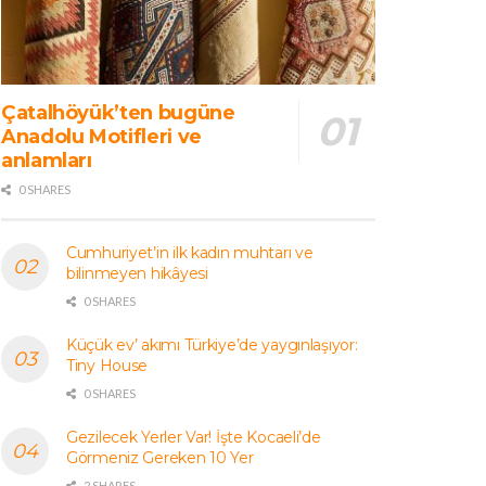
Çatalhöyük’ten bugüne
Anadolu Motifleri ve
anlamları
0 SHARES
Cumhuriyet’in ilk kadın muhtarı ve
bilinmeyen hikâyesi
0 SHARES
Küçük ev’ akımı Türkiye’de yaygınlaşıyor:
Tiny House
0 SHARES
Gezilecek Yerler Var! İşte Kocaeli’de
Görmeniz Gereken 10 Yer
2 SHARES