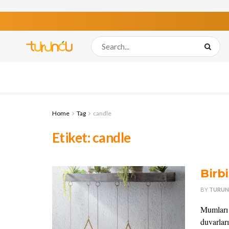
Home
Tag
candle
Etiket:
candle
Birb
BY
TURUN
Mumları 
duvarlar