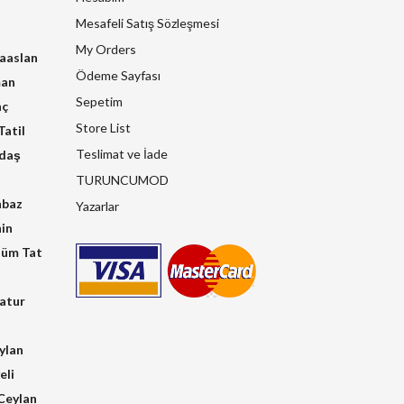
Mesafeli Satış Sözleşmesi
My Orders
raaslan
Ödeme Sayfası
man
Sepetim
nç
Store List
atil
Teslimat ve İade
kdaş
TURUNCUMOD
hbaz
Yazarlar
in
üm Tat
atur
ylan
eli
Ceylan