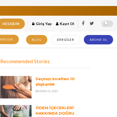
Giriş Yap
Kayıt Ol
HESABIM
OKBOOK
BLOG
DERGILER
ABONE OL
Recommended Stories
Saçınızı incelten 10
alışkanlık
NISAN 12, 2023
ÖDEM İÇECEKLERİ
HAKKINDA DOĞRU