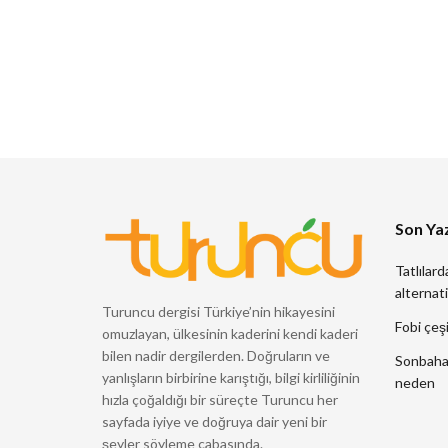
Son Yaz
Tatlılard
alternati
Turuncu dergisi Türkiye’nin hikayesini
Fobi çeşi
omuzlayan, ülkesinin kaderini kendi kaderi
bilen nadir dergilerden. Doğruların ve
Sonbahard
yanlışların birbirine karıştığı, bilgi kirliliğinin
neden
hızla çoğaldığı bir süreçte Turuncu her
sayfada iyiye ve doğruya dair yeni bir
şeyler söyleme çabasında.