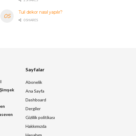
Tuil dekor nasıl yapılır?
0 SHARES
Sayfalar
l
Abonelik
 Şimşek
Ana Sayfa
Dashboard
zen
Dergiler
aseven
Gizlilik politikası
Hakkımızda
Hesabım