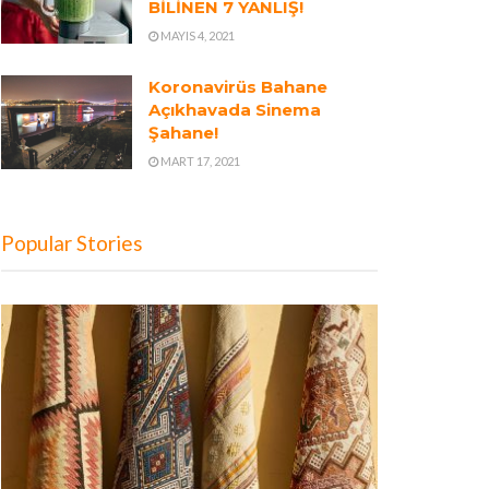
BİLİNEN 7 YANLIŞ!
MAYIS 4, 2021
Koronavirüs Bahane
Açıkhavada Sinema
Şahane!
MART 17, 2021
Popular Stories