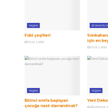
YAŞAM
SEYAHAT&TA
Fobi çeşitleri
Sonbahard
için en ke
EYLÜL 1, 2023
EYLÜL 1, 2023
YAŞAM
YAŞAM
Birinci sınıfa başlayan
Yeni Dekor
çocuğa nasıl davranılmalı?
AĞUSTOS 31, 