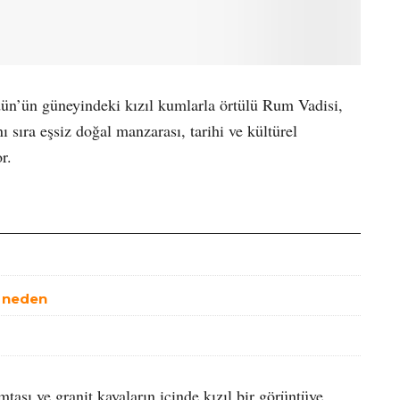
rdün’ün güneyindeki kızıl kumlarla örtülü Rum Vadisi,
sıra eşsiz doğal manzarası, tarihi ve kültürel
r.
6 neden
aşı ve granit kayaların içinde kızıl bir görüntüye