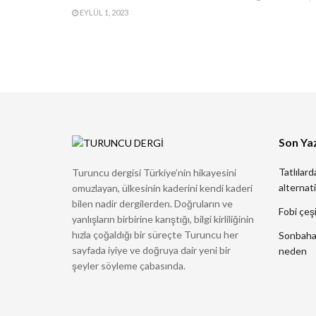
EYLÜL 1, 2023
Son Yaz
Tatlılard
Turuncu dergisi Türkiye’nin hikayesini
alternati
omuzlayan, ülkesinin kaderini kendi kaderi
bilen nadir dergilerden. Doğruların ve
Fobi çeşi
yanlışların birbirine karıştığı, bilgi kirliliğinin
hızla çoğaldığı bir süreçte Turuncu her
Sonbahard
sayfada iyiye ve doğruya dair yeni bir
neden
şeyler söyleme çabasında.