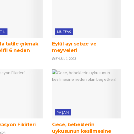
TIL
MUTFAK
a tatile çıkmak
Eylül ayı sebze ve
yifli 6 neden
meyveleri
EYLÜL 1, 2023
YAŞAM
asyon Fikirleri
Gece, bebeklerin
uykusunun kesilmesine
2023