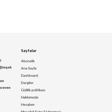
Sayfalar
l
Abonelik
 Şimşek
Ana Sayfa
Dashboard
zen
Dergiler
aseven
Gizlilik politikası
Hakkımızda
Hesabım
Mesafeli Satış Sözleşmesi