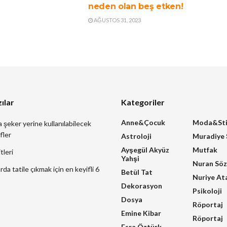
neden olan beş etken!
AĞUSTOS 31, 2023
ılar
Kategoriler
Anne&Çocuk
Moda&Sti
a şeker yerine kullanılabilecek
fler
Astroloji
Muradiye
Ayşegül Akyüz
Mutfak
tleri
Yahşi
Nuran Sö
a tatile çıkmak için en keyifli 6
Betül Tat
Nuriye At
Dekorasyon
Psikoloji
Dosya
Röportaj
Emine Kibar
Röportaj
Esra Öztürk