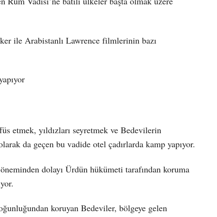
 Rum Vadisi’ne batılı ülkeler başta olmak üzere
er ile Arabistanlı Lawrence filmlerinin bazı
 yapıyor
füs etmek, yıldızları seyretmek ve Bedevilerin
 olarak da geçen bu vadide otel çadırlarda kamp yapıyor.
stik öneminden dolayı Ürdün hükümeti tarafından koruma
yor.
i yoğunluğundan koruyan Bedeviler, bölgeye gelen