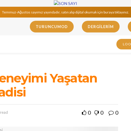
Temmuz-Ağustos sayımız yayındadır, satın alıp dijital okumak için buraya tıklayınız.
TURUNCUMOD
DERGILERIM
LO
eneyimi Yaşatan
adisi
0
0
0
 read