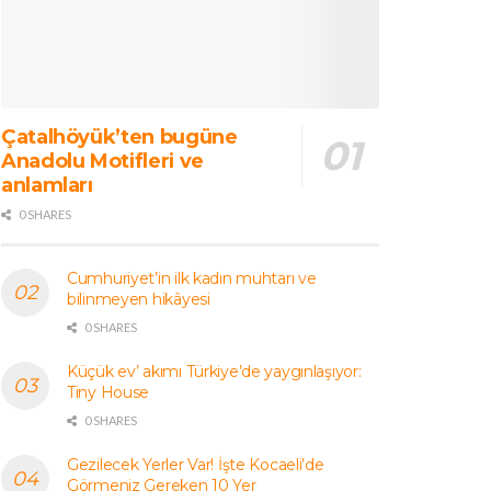
Çatalhöyük’ten bugüne
Anadolu Motifleri ve
anlamları
0 SHARES
Cumhuriyet’in ilk kadın muhtarı ve
bilinmeyen hikâyesi
0 SHARES
Küçük ev’ akımı Türkiye’de yaygınlaşıyor:
Tiny House
0 SHARES
Gezilecek Yerler Var! İşte Kocaeli’de
Görmeniz Gereken 10 Yer