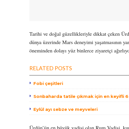
Tarihi ve doğal güzellikleriyle dikkat çeken Ü
dünya üzerinde Mars deneyimi yaşatmasının yanı 
öneminden dolayı yüz binlerce ziyaretçi ağırlıyo
RELATED POSTS
Fobi çeşitleri
Sonbaharda tatile çıkmak için en keyifli 
Eylül ayı sebze ve meyveleri
Ürdün’ün en büyük vadisi olan Rum Vadisi, kumt