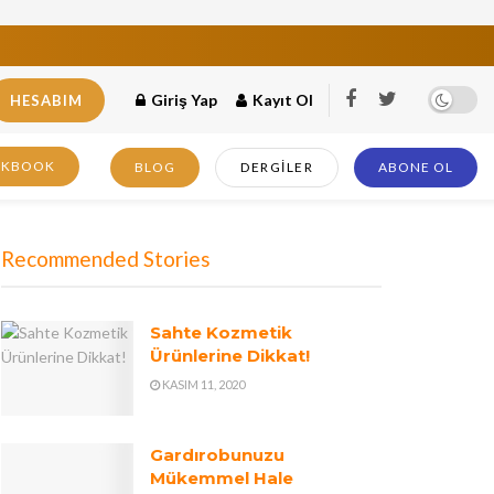
Giriş Yap
Kayıt Ol
HESABIM
OKBOOK
BLOG
DERGILER
ABONE OL
Recommended Stories
Sahte Kozmetik
Ürünlerine Dikkat!
KASIM 11, 2020
Gardırobunuzu
Mükemmel Hale