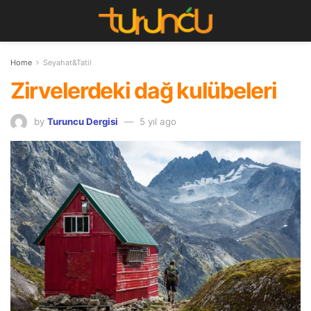
Home
Seyahat&Tatil
Zirvelerdeki dağ kulübeleri
by
Turuncu Dergisi
5 yıl ago