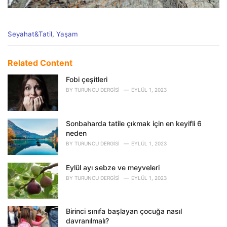
C
Seyahat&Tatil
,
Yaşam
a
t
e
Related Content
g
o
Fobi çeşitleri
r
BY
TURUNCU DERGISI
EYLÜL 1, 2023
i
e
s
Sonbaharda tatile çıkmak için en keyifli 6
:
neden
BY
TURUNCU DERGISI
EYLÜL 1, 2023
Eylül ayı sebze ve meyveleri
BY
TURUNCU DERGISI
EYLÜL 1, 2023
Birinci sınıfa başlayan çocuğa nasıl
davranılmalı?