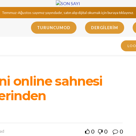
Temmuz-Ağustos sayımız yayındadır, satın alıp dijital okumak için buraya tıklayınız.
TURUNCUMOD
DERGILERIM
LO
ni online sahnesi
yerinden
0
0
0
ead