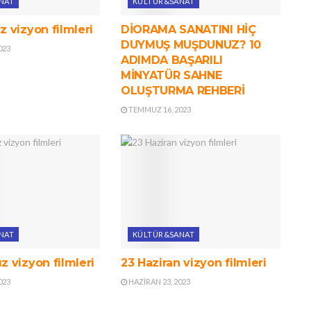
NAT
KÜLTÜR&SANAT
 vizyon filmleri
DİORAMA SANATINI HİÇ
DUYMUŞ MUŞDUNUZ? 10
023
ADIMDA BAŞARILI
MİNYATÜR SAHNE
OLUŞTURMA REHBERİ
TEMMUZ 16, 2023
NAT
KÜLTÜR&SANAT
 vizyon filmleri
23 Haziran vizyon filmleri
023
HAZIRAN 23, 2023