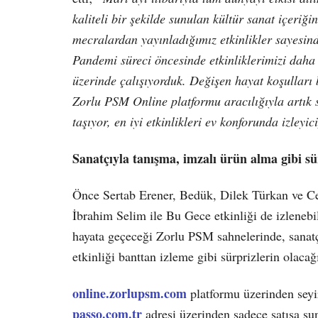
kaliteli bir şekilde sunulan kültür sanat içeriğin
mecralardan yayınladığımız etkinlikler sayesind
Pandemi süreci öncesinde etkinliklerimizi daha 
üzerinde çalışıyorduk. Değişen hayat koşulları 
Zorlu PSM Online platformu aracılığıyla artık s
taşıyor, en iyi etkinlikleri ev konforunda izleyi
Sanatçıyla tanışma, imzalı ürün alma gibi sür
Önce Sertab Erener, Bedük, Dilek Türkan ve Ce
İbrahim Selim ile Bu Gece etkinliği de izlenebi
hayata geçeceği Zorlu PSM sahnelerinde, sanatç
etkinliği banttan izleme gibi sürprizlerin olaca
online.zorlupsm.com
platformu üzerinden seyir
passo.com.tr
adresi üzerinden sadece satışa su