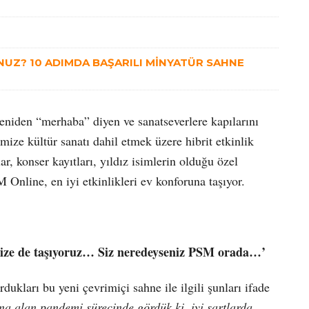
UZ? 10 ADIMDA BAŞARILI MİNYATÜR SAHNE
eniden “merhaba” diyen ve sanatseverlere kapılarını
ze kültür sanatı dahil etmek üzere hibrit etkinlik
r, konser kayıtları, yıldız isimlerin olduğu özel
 Online, en iyi etkinlikleri ev konforuna taşıyor.
emize de taşıyoruz… Siz neredeyseniz PSM orada…’
ları bu yeni çevrimiçi sahne ile ilgili şunları ifade
ına alan pandemi sürecinde gördük ki, iyi şartlarda,