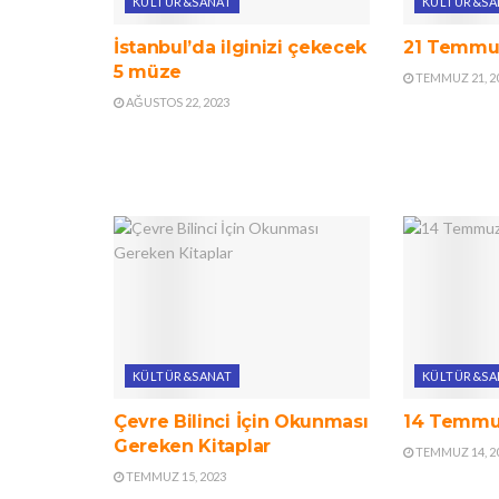
KÜLTÜR&SANAT
KÜLTÜR&SA
İstanbul’da ilginizi çekecek
21 Temmuz
5 müze
TEMMUZ 21, 2
AĞUSTOS 22, 2023
KÜLTÜR&SANAT
KÜLTÜR&SA
Çevre Bilinci İçin Okunması
14 Temmuz
Gereken Kitaplar
TEMMUZ 14, 2
TEMMUZ 15, 2023