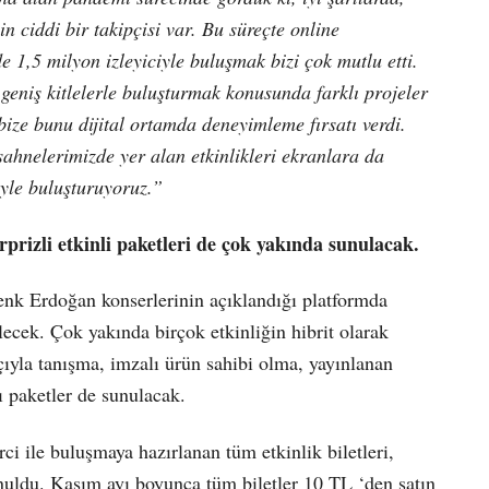
in ciddi bir takipçisi var. Bu süreçte online
e 1,5 milyon izleyiciyle buluşmak bizi çok mutlu etti.
geniş kitlelerle buluşturmak konusunda farklı projeler
bize bunu dijital ortamda deneyimleme fırsatı verdi.
ahnelerimizde yer alan etkinlikleri ekranlara da
ciyle buluşturuyoruz.”
prizli etkinli paketleri de çok yakında sunulacak.
nk Erdoğan konserlerinin açıklandığı platformda
lecek. Çok yakında birçok etkinliğin hibrit olarak
ıyla tanışma, imzalı ürün sahibi olma, yayınlanan
ğı paketler de sunulacak.
ci ile buluşmaya hazırlanan tüm etkinlik biletleri,
nuldu. Kasım ayı boyunca tüm biletler 10 TL ‘den satın