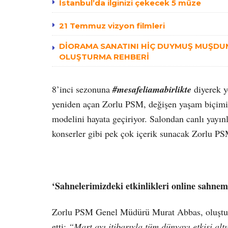
İstanbul’da ilginizi çekecek 5 müze
21 Temmuz vizyon filmleri
DİORAMA SANATINI HİÇ DUYMUŞ MUŞDUN
OLUŞTURMA REHBERİ
8’inci sezonuna
#mesafeliamabirlikte
diyerek y
yeniden açan Zorlu PSM, değişen yaşam biçimimi
modelini hayata geçiriyor. Salondan canlı yayınla
konserler gibi pek çok içerik sunacak Zorlu PSM
‘Sahnelerimizdeki etkinlikleri online sahn
Zorlu PSM Genel Müdürü Murat Abbas, oluşturduk
etti;
“Mart ayı itibarıyla tüm dünyayı etkisi alt