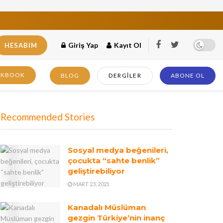
Giriş Yap
Kayıt Ol
HESABIM
OKBOOK
BLOG
DERGILER
ABONE OL
Recommended Stories
Sosyal medya beğenileri,
çocukta “sahte benlik”
geliştirebiliyor
MART 23, 2021
Kanadalı Müslüman
gezgin Türkiye’nin inanç