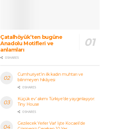
Çatalhöyük’ten bugüne
Anadolu Motifleri ve
anlamları
0 SHARES
Cumhuriyet’in ilk kadın muhtarı ve
bilinmeyen hikâyesi
0 SHARES
Küçük ev’ akımı Türkiye’de yaygınlaşıyor:
Tiny House
0 SHARES
Gezilecek Yerler Var! İşte Kocaeli’de
Görmeniz Gereken 10 Yer