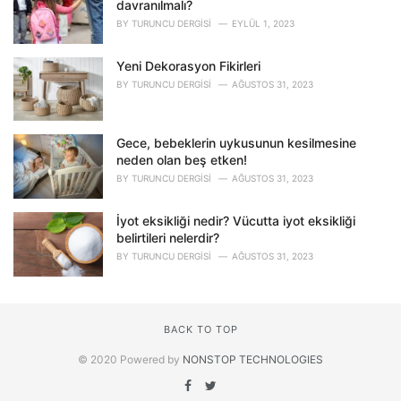
davranılmalı?
BY
TURUNCU DERGISI
EYLÜL 1, 2023
Yeni Dekorasyon Fikirleri
BY
TURUNCU DERGISI
AĞUSTOS 31, 2023
Gece, bebeklerin uykusunun kesilmesine
neden olan beş etken!
BY
TURUNCU DERGISI
AĞUSTOS 31, 2023
İyot eksikliği nedir? Vücutta iyot eksikliği
belirtileri nelerdir?
BY
TURUNCU DERGISI
AĞUSTOS 31, 2023
BACK TO TOP
© 2020 Powered by
NONSTOP TECHNOLOGIES