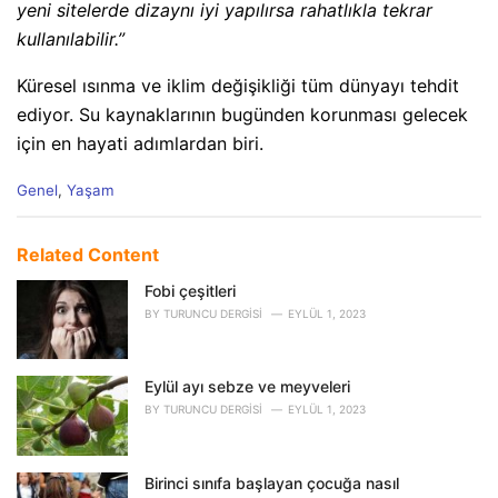
yeni sitelerde dizaynı iyi yapılırsa rahatlıkla tekrar
kullanılabilir.”
Küresel ısınma ve iklim değişikliği tüm dünyayı tehdit
ediyor. Su kaynaklarının bugünden korunması gelecek
için en hayati adımlardan biri.
C
Genel
,
Yaşam
a
t
e
Related Content
g
o
Fobi çeşitleri
r
BY
TURUNCU DERGISI
EYLÜL 1, 2023
i
e
s
Eylül ayı sebze ve meyveleri
:
BY
TURUNCU DERGISI
EYLÜL 1, 2023
Birinci sınıfa başlayan çocuğa nasıl