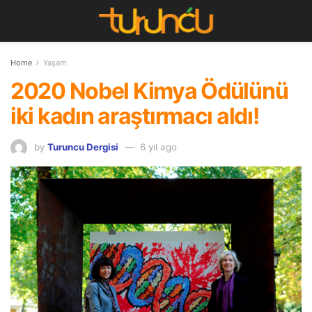
Home
Yaşam
2020 Nobel Kimya Ödülünü
iki kadın araştırmacı aldı!
by
Turuncu Dergisi
6 yıl ago