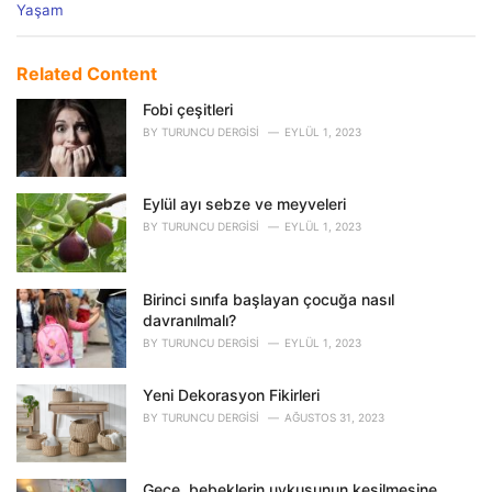
C
Yaşam
a
t
e
Related Content
g
o
Fobi çeşitleri
r
BY
TURUNCU DERGISI
EYLÜL 1, 2023
i
e
s
Eylül ayı sebze ve meyveleri
:
BY
TURUNCU DERGISI
EYLÜL 1, 2023
Birinci sınıfa başlayan çocuğa nasıl
davranılmalı?
BY
TURUNCU DERGISI
EYLÜL 1, 2023
Yeni Dekorasyon Fikirleri
BY
TURUNCU DERGISI
AĞUSTOS 31, 2023
Gece, bebeklerin uykusunun kesilmesine